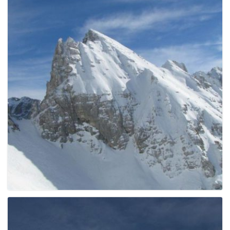
e
n
a
v
i