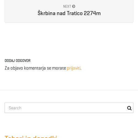
NEXT
Škrbina nad Tratico 2274m
DODAJ ODGOVOR
Za objavo komentarja se morate
prijaviti
.
S
e
a
r
c