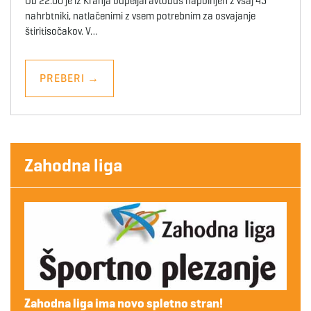
Ob 22.00 je iz Kranja odpeljal avtobus napolnjen z vsaj 45
nahrbtniki, natlačenimi z vsem potrebnim za osvajanje
štiritisočakov. V…
PREBERI
→
Zahodna liga
Zahodna liga ima novo spletno stran!