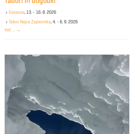
Tabori in dogodki
h
k
Gesause
, 13. - 16. 8. 2026
e
y
Tabor Nejca Zaplotnika
, 4. - 6. 9. 2026
w
Več …
→
o
r
d