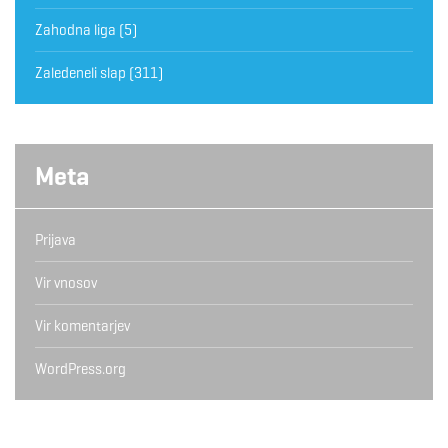
Zahodna liga
(5)
Zaledeneli slap
(311)
Meta
Prijava
Vir vnosov
Vir komentarjev
WordPress.org