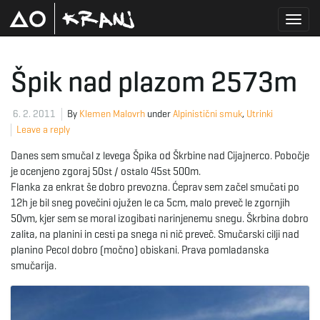
T
Špik nad plazom 2573m
o
6. 2. 2011
By
Klemen Malovrh
under
Alpinistični smuk
,
Utrinki
Leave a reply
Danes sem smučal z levega Špika od Škrbine nad Cijajnerco. Pobočje
g
je ocenjeno zgoraj 50st / ostalo 45st 500m.
Flanka za enkrat še dobro prevozna. Ćeprav sem začel smučati po
12h je bil sneg povečini ojužen le ca 5cm, malo preveč le zgornjih
50vm, kjer sem se moral izogibati narinjenemu snegu. Škrbina dobro
g
zalita, na planini in cesti pa snega ni nič preveč. Smučarski cilji nad
planino Pecol dobro (močno) obiskani. Prava pomladanska
smučarija.
l