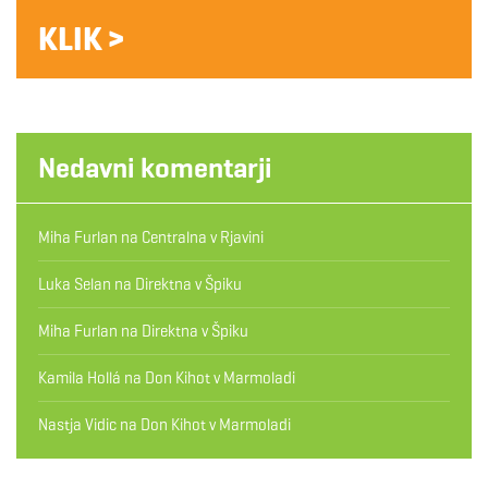
KLIK >
Nedavni komentarji
Miha Furlan
na
Centralna v Rjavini
Luka Selan
na
Direktna v Špiku
Miha Furlan
na
Direktna v Špiku
Kamila Hollá
na
Don Kihot v Marmoladi
Nastja Vidic
na
Don Kihot v Marmoladi