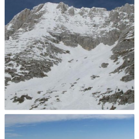
g
a
t
i
o
n