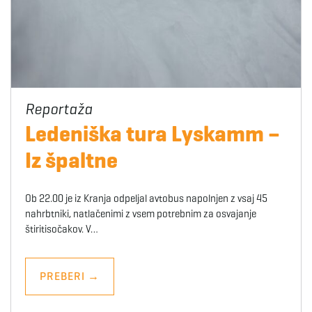
Ledeniška tura Lyskamm –
Iz špaltne
Ob 22.00 je iz Kranja odpeljal avtobus napolnjen z vsaj 45
nahrbtniki, natlačenimi z vsem potrebnim za osvajanje
štiritisočakov. V…
PREBERI
→