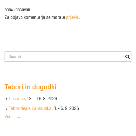
DODAJ ODGOVOR
Za objavo komentarja se morate
prijaviti
.
S
e
a
r
c
Tabori in dogodki
h
k
Gesause
, 13. - 16. 8. 2026
e
y
Tabor Nejca Zaplotnika
, 4. - 6. 9. 2026
w
Več …
→
o
r
d