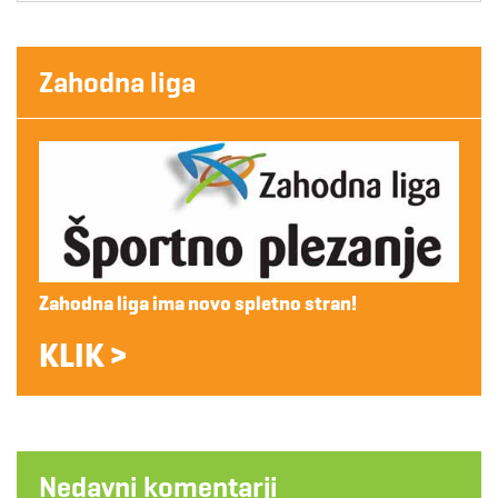
Zahodna liga
Zahodna liga ima novo spletno stran!
KLIK >
Nedavni komentarji