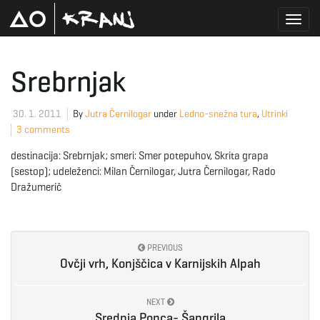
T
Srebrnjak
o
30. 1. 2011
By
Jutra Černilogar
under
Ledno-snežna tura
,
Utrinki
3 comments
destinacija: Srebrnjak; smeri: Smer potepuhov, Skrita grapa
g
(sestop); udeleženci: Milan Černilogar, Jutra Černilogar, Rado
Dražumerič
g
PREVIOUS
Ovčji vrh, Konjščica v Karnijskih Alpah
l
NEXT
Srednja Ponca- Šangrila