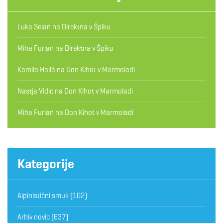
Luka Selan
na
Direktna v Špiku
Miha Furlan
na
Direktna v Špiku
Kamila Hollá
na
Don Kihot v Marmoladi
Nastja Vidic
na
Don Kihot v Marmoladi
Miha Furlan
na
Don Kihot v Marmoladi
Kategorije
Alpinistični smuk
(102)
Arhiv novic
(637)