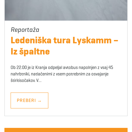
Ledeniška tura Lyskamm –
Iz špaltne
Ob 22.00 je iz Kranja odpeljal avtobus napolnjen z vsaj 45
nahrbtniki, natlačenimi z vsem potrebnim za osvajanje
štiritisočakov. V…
PREBERI
→