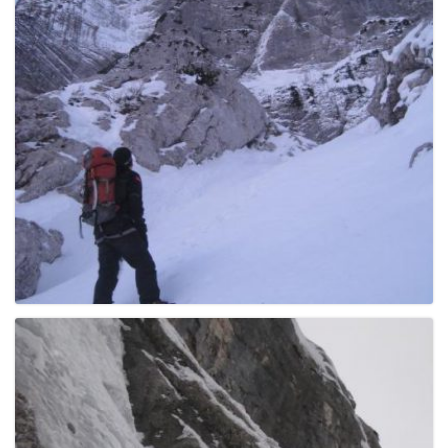
e
n
a
v
i