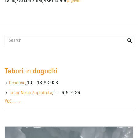
Za objavo komentarja se morate
prijaviti
.
S
e
a
r
c
Tabori in dogodki
h
k
Gesause
, 13. - 16. 8. 2026
e
y
Tabor Nejca Zaplotnika
, 4. - 6. 9. 2026
w
Več …
→
o
r
d