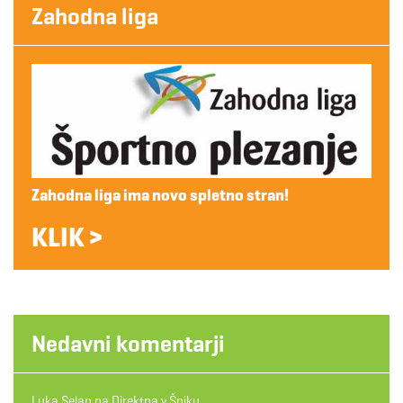
Zahodna liga
Zahodna liga ima novo spletno stran!
KLIK >
Nedavni komentarji
Luka Selan
na
Direktna v Špiku