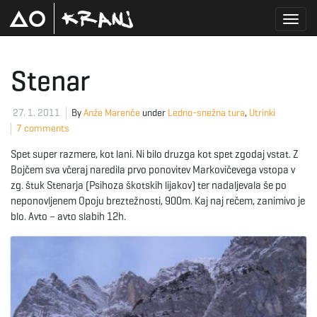
T
Stenar
o
27. 1. 2011
By
Anže Marenče
under
Ledno-snežna tura
,
Utrinki
7 comments
Spet super razmere, kot lani. Ni bilo druzga kot spet zgodaj vstat. Z
g
Bojčem sva včeraj naredila prvo ponovitev Markovičevega vstopa v
zg. štuk Stenarja (Psihoza škotskih lijakov) ter nadaljevala še po
neponovljenem Opoju breztežnosti, 900m. Kaj naj rečem, zanimivo je
blo. Avto – avto slabih 12h.
g
l