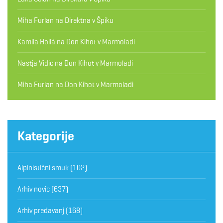
Miha Furlan
na
Direktna v Špiku
Kamila Hollá
na
Don Kihot v Marmoladi
Nastja Vidic
na
Don Kihot v Marmoladi
Miha Furlan
na
Don Kihot v Marmoladi
Kategorije
Alpinistični smuk
(102)
Arhiv novic
(637)
Arhiv predavanj
(168)