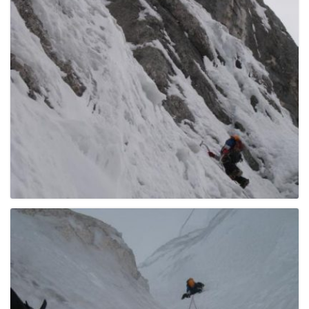
g
a
t
i
o
n