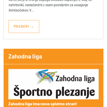
nahrbtniki, natlačenimi z vsem potrebnim za osvajanje
štiritisočakov. V…
PREBERI
→
Zahodna liga
Zahodna liga ima novo spletno stran!