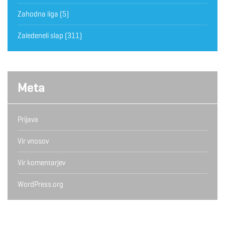
Zahodna liga
(5)
Zaledeneli slap
(311)
Meta
Prijava
Vir vnosov
Vir komentarjev
WordPress.org