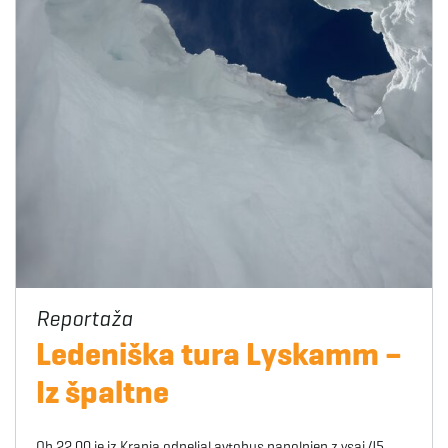
Ledeniška tura Lyskamm –
Iz špaltne
Ob 22.00 je iz Kranja odpeljal avtobus napolnjen z vsaj 45