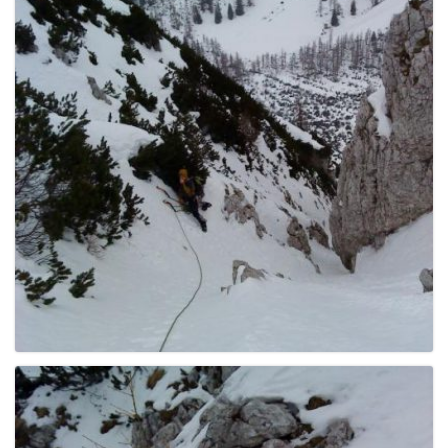
e
n
a
v
i