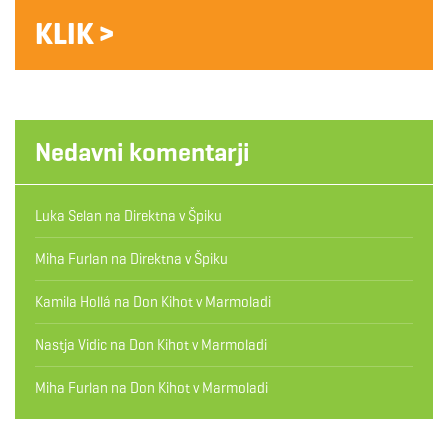
KLIK >
Nedavni komentarji
Luka Selan
na
Direktna v Špiku
Miha Furlan
na
Direktna v Špiku
Kamila Hollá
na
Don Kihot v Marmoladi
Nastja Vidic
na
Don Kihot v Marmoladi
Miha Furlan
na
Don Kihot v Marmoladi