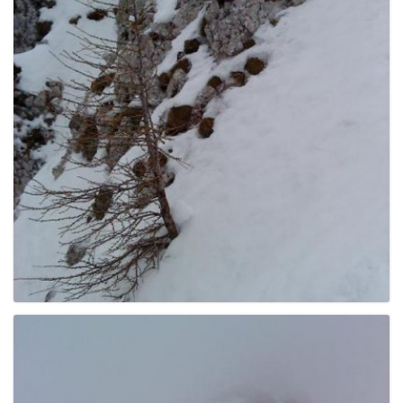
g
a
t
i
o
n