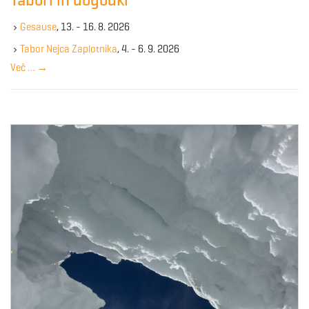
Tabori in dogodki
h
k
Gesause
, 13. - 16. 8. 2026
e
y
Tabor Nejca Zaplotnika
, 4. - 6. 9. 2026
w
Več …
→
o
r
d