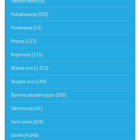
Plezalni tabori
(8)
Pohajkovanje
(222)
Predavanja
(13)
Pristop
(137)
Reportaže
(115)
Skalna tura
(1.313)
Skupna tura
(149)
Športno plezalni vzpon
(569)
Tekmovanje
(41)
Turni smuk
(629)
Utrinki
(4.649)