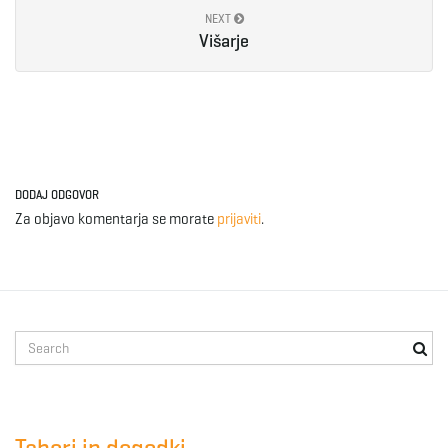
NEXT
Višarje
DODAJ ODGOVOR
Za objavo komentarja se morate
prijaviti
.
S
e
a
r
c