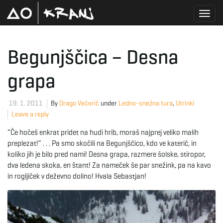
T
Begunjščica – Desna
grapa
o
19. 1. 2011
By
Drago Večerič
under
Ledno-snežna tura
,
Utrinki
Leave a reply
g
“Če hočeš enkrat pridet na hudi hrib, moraš najprej veliko malih
preplezat!” . . . Pa smo skočili na Begunjščico, kdo ve katerič, in
koliko jih je bilo pred nami! Desna grapa, razmere šolske, stiropor,
g
dva ledena skoka, en štant! Za nameček še par snežink, pa na kavo
in rogljiček v deževno dolino! Hvala Sebastjan!
l