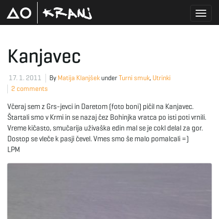
T
Kanjavec
o
17. 1. 2011
By
Matija Klanjšek
under
Turni smuk
,
Utrinki
2 comments
Včeraj sem z Grs-jevci in Daretom (foto boni) pičil na Kanjavec.
g
Štartali smo v Krmi in se nazaj čez Bohinjka vratca po isti poti vrnili.
Vreme kičasto, smučarija uživaška edin mal se je cokl delal za gor.
Dostop se vleče k pasji čevel. Vmes smo še malo pomalcali =)
LPM
g
l