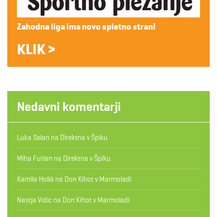
Zahodna liga ima novo spletno stran!
KLIK >
Nedavni komentarji
Luka Selan
na
Direktna v Špiku
Miha Furlan
na
Direktna v Špiku
Kamila Hollá
na
Don Kihot v Marmoladi
Nastja Vidic
na
Don Kihot v Marmoladi