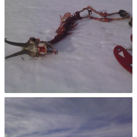
e
n
a
v
i