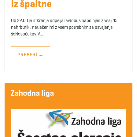
Iz špaltne
Ob 22.00 je iz Kranja odpeljal avtobus napolnjen z vsaj 45
nahrbtniki, natlačenimi z vsem potrebnim za osvajanje
štiritisočakov. V…
PREBERI
→
Zahodna liga