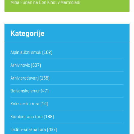
Miha Furlan
na
Don Kihot v Marmoladi
Kategorije
Alpinistični smuk
(102)
Arhiv novic
(637)
Arhiv predavanj
(168)
Balvanska smer
(47)
Kolesarska tura
(14)
Kombinirana tura
(188)
Ledno-snežna tura
(437)