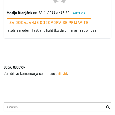
Matija Klanjšek
on
18. 1. 2011 at 15:18
AUTHOR
ZA DODAJANJE ODGOVORA SE PRIJAVITE
ja zdj je modern fast and light tko da čim manj sabo nosim =)
DODAJ ODGOVOR
Za objavo komentarja se morate
prijaviti
.
S
e