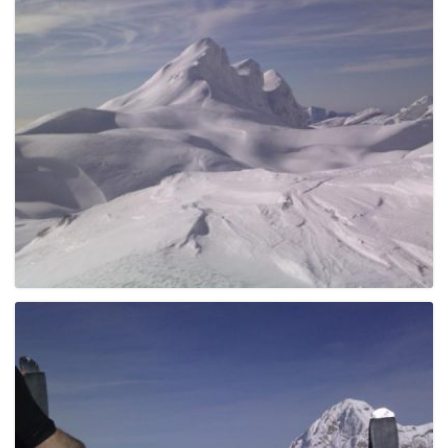
g
a
t
i
o
n