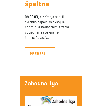
špaltne
Ob 22.00 je iz Kranja odpeljal
avtobus napolnjen z vsaj 45
nahrbtniki, natlačenimi z vsem
potrebnim za osvajanje
štiritisočakov. V…
PREBERI
→
Zahodna liga