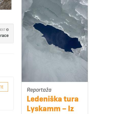
NEXT
 race
TE
Ledeniška tura
Lyskamm – Iz