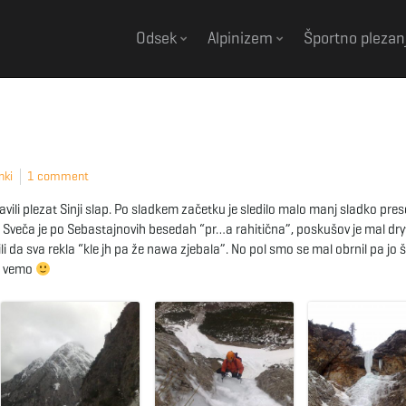
Odsek
Alpinizem
Športno plezan
nki
1 comment
ili plezat Sinji slap. Po sladkem začetku je sledilo malo manj sladko pre
o. Sveča je po Sebastajnovih besedah “pr…a rahitična”, poskušov je mal dry
 da sva rekla “kle jh pa že nawa zjebala”. No pol smo se mal obrnil pa jo š
ič vemo