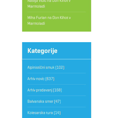
Nastja Vidic
na
Don Kihot v
Marmoladi
Miha Furlan
na
Don Kihot v
Marmoladi
Kategorije
Alpinistični smuk
(102)
Arhiv novic
(637)
Arhiv predavanj
(168)
Balvanska smer
(47)
Kolesarska tura
(14)