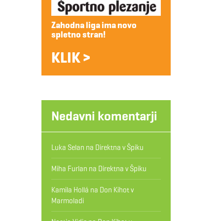
Zahodna liga ima novo
spletno stran!
KLIK >
Nedavni komentarji
Luka Selan
na
Direktna v Špiku
Miha Furlan
na
Direktna v Špiku
Kamila Hollá
na
Don Kihot v
Marmoladi