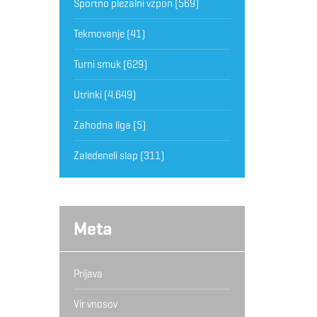
Športno plezalni vzpon
(569)
Tekmovanje
(41)
Turni smuk
(629)
Utrinki
(4.649)
Zahodna liga
(5)
Zaledeneli slap
(311)
Meta
Prijava
Vir vnosov