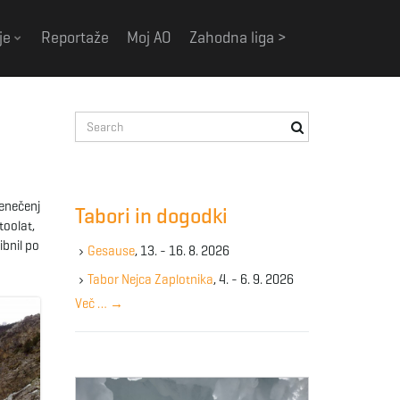
je
Reportaže
Moj AO
Zahodna liga >
S
e
a
r
c
senečenj
Tabori in dogodki
h
toolat,
k
ibnil po
Gesause
, 13. - 16. 8. 2026
e
y
Tabor Nejca Zaplotnika
, 4. - 6. 9. 2026
w
Več …
→
o
r
d