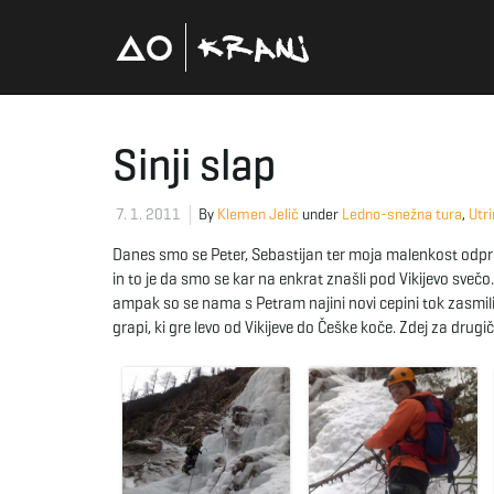
Sinji slap
7. 1. 2011
By
Klemen Jelič
under
Ledno-snežna tura
,
Utri
Danes smo se Peter, Sebastijan ter moja malenkost odprav
in to je da smo se kar na enkrat znašli pod Vikijevo sveč
ampak so se nama s Petram najini novi cepini tok zasmilili
grapi, ki gre levo od Vikijeve do Češke koče. Zdej za drug