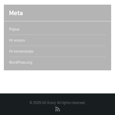
Meta
Prijava
Vir vnosov
Vir komentarjev
WordPress.org
© 2026 AO Kranj. All rights reserved.