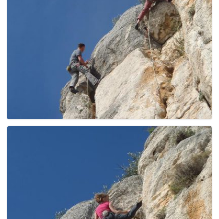
g
a
t
i
o
n