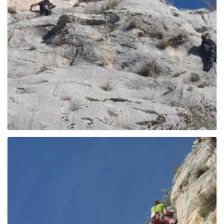
e
n
a
v
i