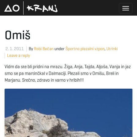
T
Omiš
o
2. 1. 2011
By
Robi Bečan
under
Športno plezalni vzpon
,
Utrinki
Leave a reply
Vidm da ste bli pridni na mrazu. Žiga, Anja, Tajda, Aljoša, Vanja in jaz
g
smo se pa martinčkal v Dalmaciji. Plezali smo v Omišu, Breli in
Marjanu. Srečno, zdravo in varno v hribih!!!
g
l