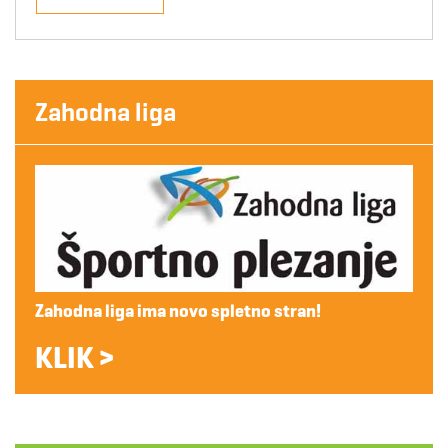
Zahodna liga
Zahodna liga ima novo spletno stran!
KLIK >