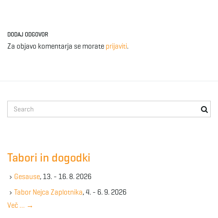
DODAJ ODGOVOR
Za objavo komentarja se morate
prijaviti
.
S
e
a
r
c
Tabori in dogodki
h
k
Gesause
, 13. - 16. 8. 2026
e
y
Tabor Nejca Zaplotnika
, 4. - 6. 9. 2026
w
Več …
→
o