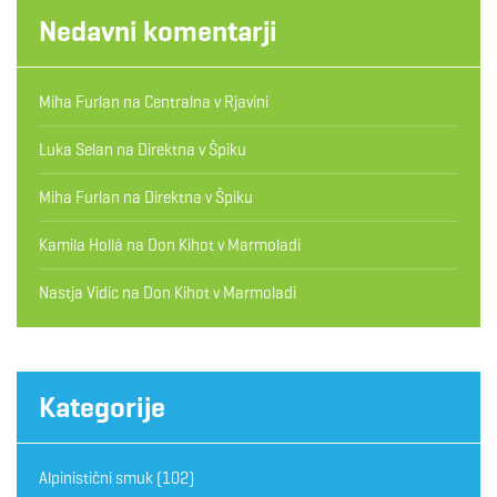
Nedavni komentarji
Miha Furlan
na
Centralna v Rjavini
Luka Selan
na
Direktna v Špiku
Miha Furlan
na
Direktna v Špiku
Kamila Hollá
na
Don Kihot v Marmoladi
Nastja Vidic
na
Don Kihot v Marmoladi
Kategorije
Alpinistični smuk
(102)