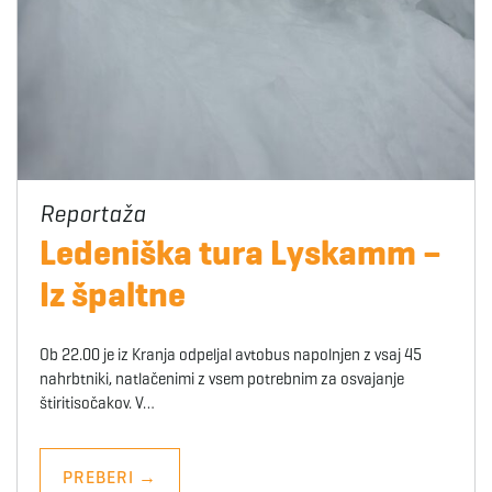
Ledeniška tura Lyskamm –
Iz špaltne
Ob 22.00 je iz Kranja odpeljal avtobus napolnjen z vsaj 45
nahrbtniki, natlačenimi z vsem potrebnim za osvajanje
štiritisočakov. V…
PREBERI
→