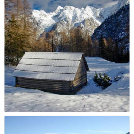
e
n
a
v
i