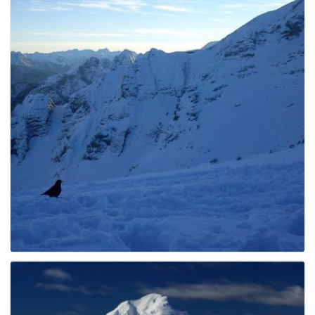
g
a
t
i
o
n