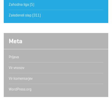
Zahodna liga
(5)
Zaledeneli slap
(311)
Meta
Prijava
Vir vnosov
Vir komentarjev
WordPress.org