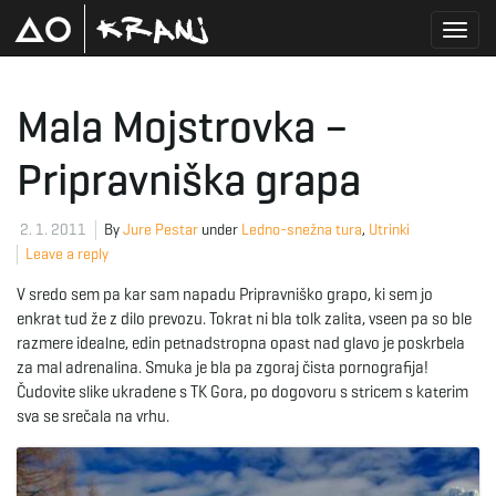
T
Mala Mojstrovka –
Pripravniška grapa
o
2. 1. 2011
By
Jure Pestar
under
Ledno-snežna tura
,
Utrinki
Leave a reply
g
V sredo sem pa kar sam napadu Pripravniško grapo, ki sem jo
enkrat tud že z dilo prevozu. Tokrat ni bla tolk zalita, vseen pa so ble
razmere idealne, edin petnadstropna opast nad glavo je poskrbela
g
za mal adrenalina. Smuka je bla pa zgoraj čista pornografija!
Čudovite slike ukradene s TK Gora, po dogovoru s stricem s katerim
sva se srečala na vrhu.
l