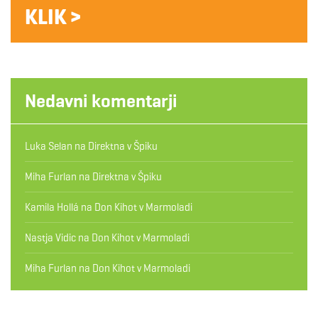
KLIK >
Nedavni komentarji
Luka Selan
na
Direktna v Špiku
Miha Furlan
na
Direktna v Špiku
Kamila Hollá
na
Don Kihot v Marmoladi
Nastja Vidic
na
Don Kihot v Marmoladi
Miha Furlan
na
Don Kihot v Marmoladi