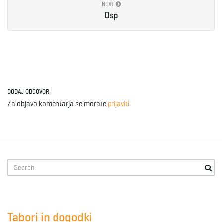
NEXT
Osp
DODAJ ODGOVOR
Za objavo komentarja se morate
prijaviti
.
S
e
a
r
c
Tabori in dogodki
h