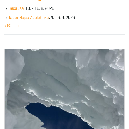
k
Gesause
, 13. - 16. 8. 2026
e
y
Tabor Nejca Zaplotnika
, 4. - 6. 9. 2026
w
Več …
→
o
r
d