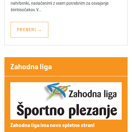
nahrbtniki, natlačenimi z vsem potrebnim za osvajanje
štiritisočakov. V…
PREBERI
→
Zahodna liga
Zahodna liga ima novo spletno stran!