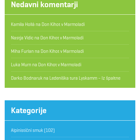
Nedavni komentarji
Kamila Hollá
na
Don Kihot v Marmoladi
Nastja Vidic
na
Don Kihot v Marmoladi
Miha Furlan
na
Don Kihot v Marmoladi
Luka Murn
na
Don Kihot v Marmoladi
Darko Bodnaruk
na
Ledeniška tura Lyskamm – Iz špaltne
Kategorije
Alpinistični smuk
(102)