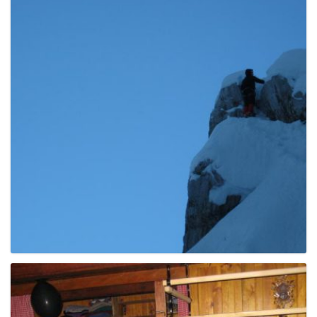
g
a
t
i
o
n