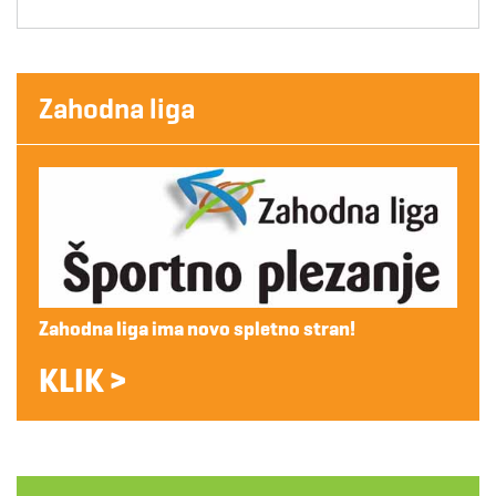
Zahodna liga
Zahodna liga ima novo spletno stran!
KLIK >