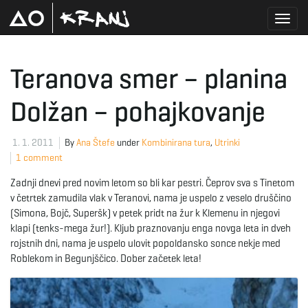
T
Teranova smer – planina
Dolžan – pohajkovanje
o
1. 1. 2011
By
Ana Štefe
under
Kombinirana tura
,
Utrinki
1 comment
g
Zadnji dnevi pred novim letom so bli kar pestri. Čeprov sva s Tinetom
v četrtek zamudila vlak v Teranovi, nama je uspelo z veselo druščino
(Simona, Bojč, Superšk) v petek pridt na žur k Klemenu in njegovi
g
klapi (tenks-mega žur!). Kljub praznovanju enga novga leta in dveh
rojstnih dni, nama je uspelo ulovit popoldansko sonce nekje med
Roblekom in Begunjščico. Dober začetek leta!
l