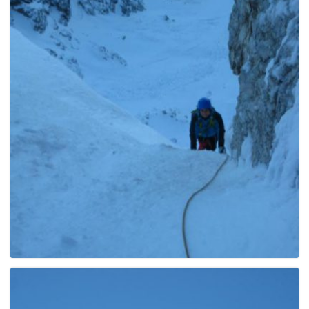
e
n
a
v
i