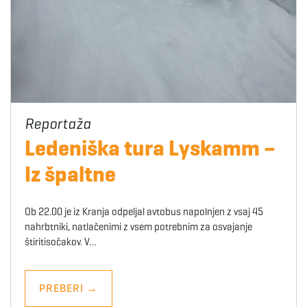
Ledeniška tura Lyskamm –
Iz špaltne
Ob 22.00 je iz Kranja odpeljal avtobus napolnjen z vsaj 45
nahrbtniki, natlačenimi z vsem potrebnim za osvajanje
štiritisočakov. V…
PREBERI
→