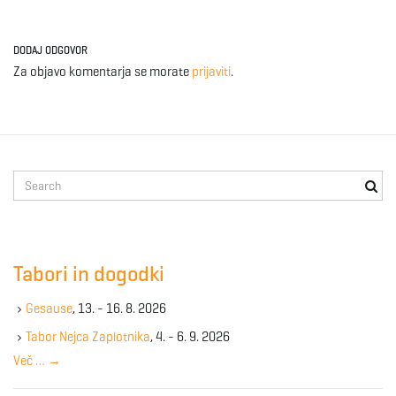
DODAJ ODGOVOR
Za objavo komentarja se morate
prijaviti
.
S
e
a
r
c
Tabori in dogodki
h
k
Gesause
, 13. - 16. 8. 2026
e
y
Tabor Nejca Zaplotnika
, 4. - 6. 9. 2026
w
Več …
→
o
r