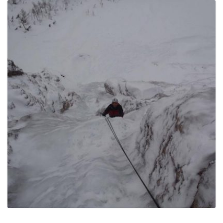
e
n
a
v
i