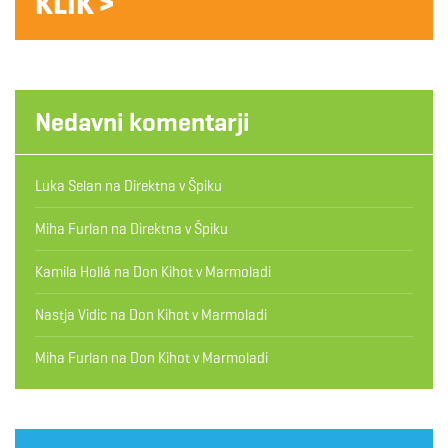
KLIK >
Nedavni komentarji
Luka Selan
na
Direktna v Špiku
Miha Furlan
na
Direktna v Špiku
Kamila Hollá
na
Don Kihot v Marmoladi
Nastja Vidic
na
Don Kihot v Marmoladi
Miha Furlan
na
Don Kihot v Marmoladi