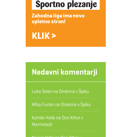
Zahodna liga ima novo
spletno stran!
KLIK >
Nedavni komentarji
Luka Selan
na
Direktna v Špiku
Miha Furlan
na
Direktna v Špiku
Kamila Hollá
na
Don Kihot v
Marmoladi