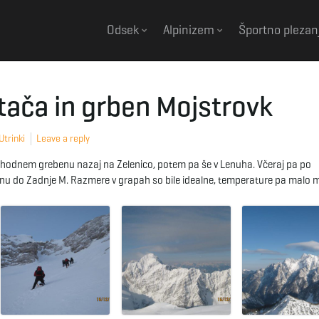
Odsek
Alpinizem
Športno plezan
tača in grben Mojstrovk
Utrinki
Leave a reply
 vzhodnem grebenu nazaj na Zelenico, potem pa še v Lenuha. Včeraj pa po
enu do Zadnje M. Razmere v grapah so bile idealne, temperature pa malo m