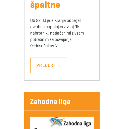
špaltne
Ob 22.00 je iz Kranja odpeljal
avtobus napolnjen z vsaj 45
nahrbtniki, natlačenimi z vsem
potrebnim za osvajanje
štiritisočakov. V…
PREBERI
→
Zahodna liga