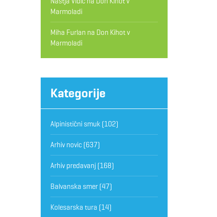
Nastja Vidic
na
Don Kihot v
Marmoladi
Miha Furlan
na
Don Kihot v
Marmoladi
Kategorije
Alpinistični smuk
(102)
Arhiv novic
(637)
Arhiv predavanj
(168)
Balvanska smer
(47)
Kolesarska tura
(14)