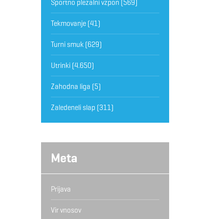
Športno plezalni vzpon
(569)
Tekmovanje
(41)
Turni smuk
(629)
Utrinki
(4.650)
Zahodna liga
(5)
Zaledeneli slap
(311)
Meta
Prijava
Vir vnosov