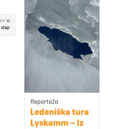
NEXT
 slap
Ledeniška tura
Lyskamm – Iz