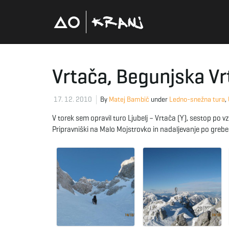
Vrtača, Begunjska Vr
17. 12. 2010
By
Matej Bambič
under
Ledno-snežna tura
,
V torek sem opravil turo Ljubelj – Vrtača (Y), sestop po
Pripravniški na Malo Mojstrovko in nadaljevanje po greb