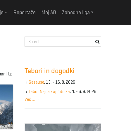
je
Reportaže
Moj AO
Zahodna liga >
S
e
a
r
c
Tabori in dogodki
h
anj. Lp
k
Gesause
, 13. - 16. 8. 2026
e
y
Tabor Nejca Zaplotnika
, 4. - 6. 9. 2026
w
Več …
→
o
r
d