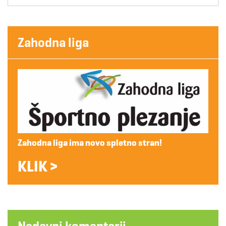
Zahodna liga
Zahodna liga ima novo spletno stran!
KLIK >
Nedavni komentarji