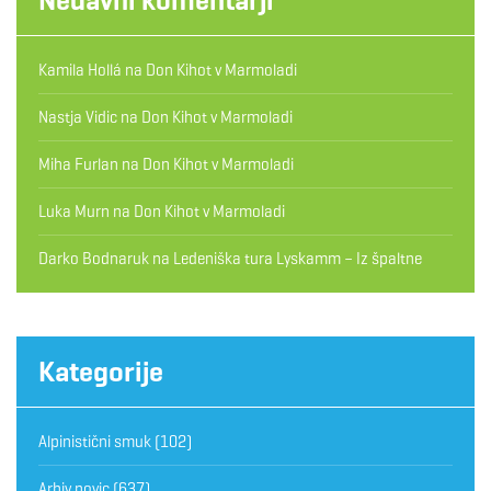
Kamila Hollá
na
Don Kihot v Marmoladi
Nastja Vidic
na
Don Kihot v Marmoladi
Miha Furlan
na
Don Kihot v Marmoladi
Luka Murn
na
Don Kihot v Marmoladi
Darko Bodnaruk
na
Ledeniška tura Lyskamm – Iz špaltne
Kategorije
Alpinistični smuk
(102)
Arhiv novic
(637)