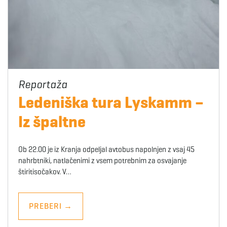
Ledeniška tura Lyskamm –
Iz špaltne
Ob 22.00 je iz Kranja odpeljal avtobus napolnjen z vsaj 45
nahrbtniki, natlačenimi z vsem potrebnim za osvajanje
štiritisočakov. V…
PREBERI
→