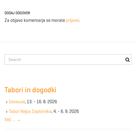
DODAJ ODGOVOR
Za objavo komentarja se morate
prijaviti
.
S
e
a
r
c
Tabori in dogodki
h
k
Gesause
, 13. - 16. 8. 2026
e
y
Tabor Nejca Zaplotnika
, 4. - 6. 9. 2026
w
Več …
→
o
r