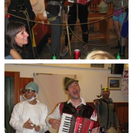
g
a
t
i
o
n