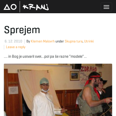
T
Sprejem
o
6. 12. 2010
By
Klemen Malovrh
under
Skupna tura
,
Utrinki
Leave a reply
…. in Bog je ustvaril svet…pol pa še razne “modele”…
g
g
l