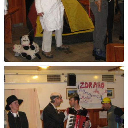
e
n
a
v
i