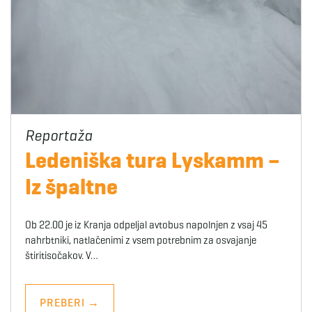
Ledeniška tura Lyskamm –
Iz špaltne
Ob 22.00 je iz Kranja odpeljal avtobus napolnjen z vsaj 45
nahrbtniki, natlačenimi z vsem potrebnim za osvajanje
štiritisočakov. V…
PREBERI
→