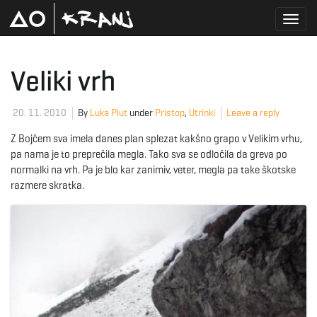
T
Veliki vrh
o
20. 11. 2010
By
Luka Plut
under
Pristop
,
Utrinki
Leave a reply
Z Bojčem sva imela danes plan splezat kakšno grapo v Velikim vrhu,
pa nama je to preprečila megla. Tako sva se odločila da greva po
g
normalki na vrh. Pa je blo kar zanimiv, veter, megla pa take škotske
razmere skratka.
g
l