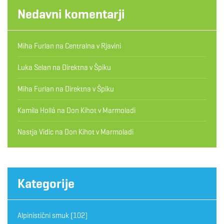
Nedavni komentarji
Miha Furlan
na
Centralna v Rjavini
Luka Selan
na
Direktna v Špiku
Miha Furlan
na
Direktna v Špiku
Kamila Hollá
na
Don Kihot v Marmoladi
Nastja Vidic
na
Don Kihot v Marmoladi
Kategorije
Alpinistični smuk
(102)