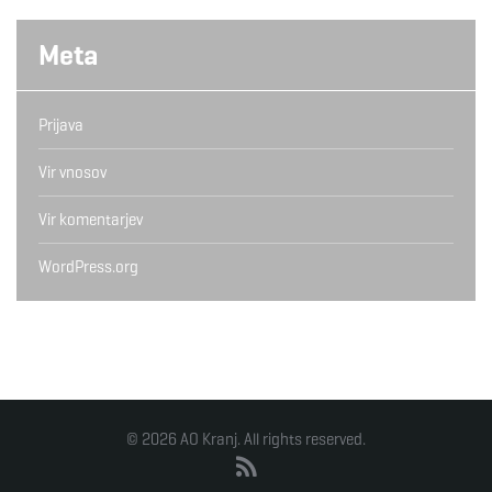
Meta
Prijava
Vir vnosov
Vir komentarjev
WordPress.org
© 2026 AO Kranj. All rights reserved.