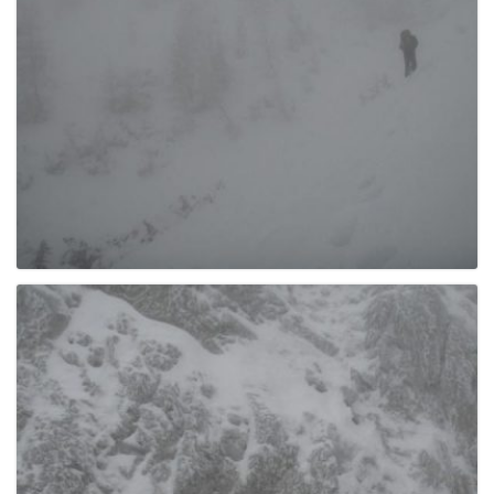
g
a
t
i
o
n