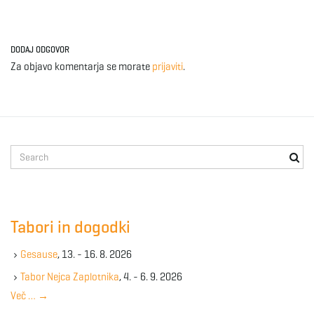
DODAJ ODGOVOR
Za objavo komentarja se morate
prijaviti
.
S
e
a
r
c
Tabori in dogodki
h
k
Gesause
, 13. - 16. 8. 2026
e
y
Tabor Nejca Zaplotnika
, 4. - 6. 9. 2026
w
Več …
→
o