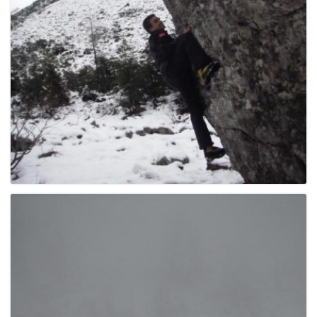
e
n
a
v
i