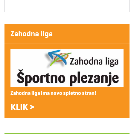
Zahodna liga
Zahodna liga ima novo spletno stran!
KLIK >