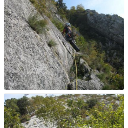
g
a
t
i
o
n