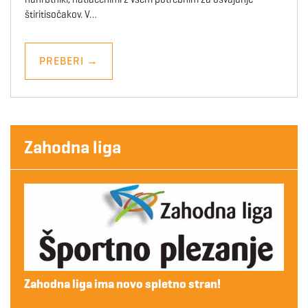
štiritisočakov. V…
PREBERI
→
Zahodna liga
Zahodna liga ima novo spletno stran!