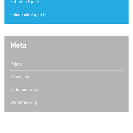
Zahodna liga
(5)
Zaledeneli slap
(311)
Meta
Prijava
Vir vnosov
Vir komentarjev
WordPress.org