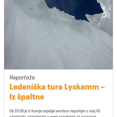
Ledeniška tura Lyskamm –
Iz špaltne
Ob 22.00 je iz Kranja odpeljal avtobus napolnjen z vsaj 45
nahrbtniki, natlačenimi z vsem potrebnim za osvajanje