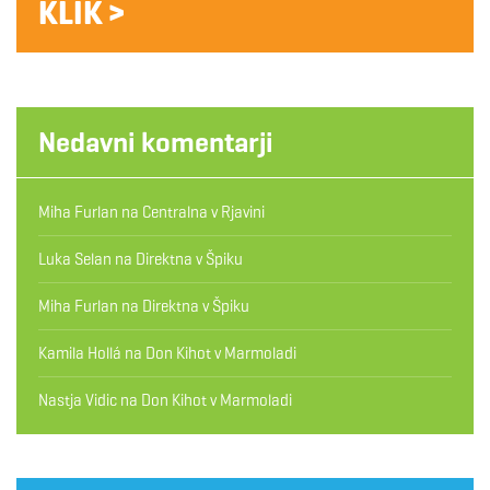
KLIK >
Nedavni komentarji
Miha Furlan
na
Centralna v Rjavini
Luka Selan
na
Direktna v Špiku
Miha Furlan
na
Direktna v Špiku
Kamila Hollá
na
Don Kihot v Marmoladi
Nastja Vidic
na
Don Kihot v Marmoladi