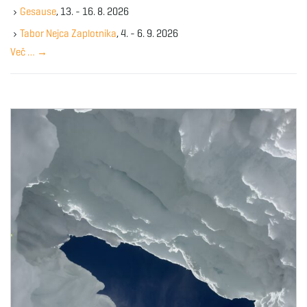
k
Gesause
, 13. - 16. 8. 2026
e
y
Tabor Nejca Zaplotnika
, 4. - 6. 9. 2026
w
Več …
→
o
r
d