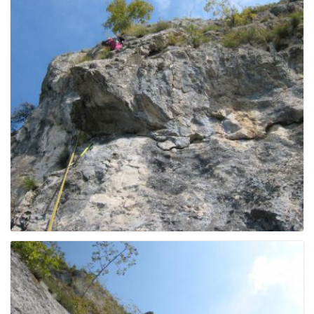
e
n
a
v
i