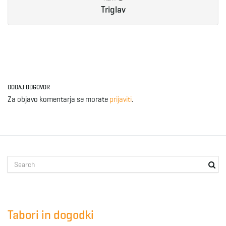
Triglav
DODAJ ODGOVOR
Za objavo komentarja se morate
prijaviti
.
S
e
a
r
c
Tabori in dogodki
h