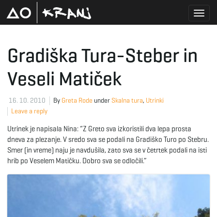
T
Gradiška Tura-Steber in
Veseli Matiček
o
16. 10. 2010
By
Greta Rode
under
Skalna tura
,
Utrinki
Leave a reply
g
Utrinek je napisala Nina: “Z Greto sva izkoristili dva lepa prosta
dneva za plezanje. V sredo sva se podali na Gradiško Turo po Stebru.
Smer (in vreme) naju je navdušila, zato sva se v četrtek podali na isti
g
hrib po Veselem Matičku. Dobro sva se odločili.”
l