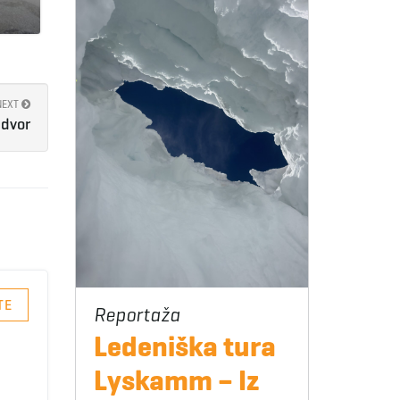
NEXT
dvor
TE
Ledeniška tura
Lyskamm – Iz