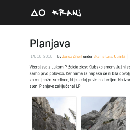
Planjava
14. 10. 2010
By
Janez Ziherl
under
Skalna tura
,
Utrinki
Včeraj sva z Lukom P. želela zlest Klubsko smer v Južni s
samo prvo polovico. Ker nama ta napaka še ni bila dovolj, s
za moj nožni sredinec, ki je sedaj povit in zlomljen. Na i
steni Planjave zaključena! LP