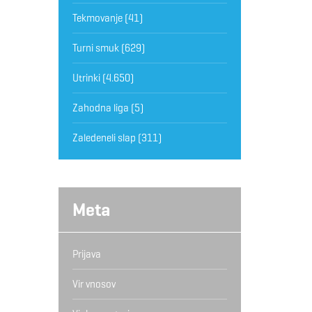
Tekmovanje
(41)
Turni smuk
(629)
Utrinki
(4.650)
Zahodna liga
(5)
Zaledeneli slap
(311)
Meta
Prijava
Vir vnosov