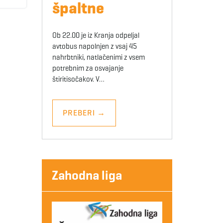
špaltne
Ob 22.00 je iz Kranja odpeljal
avtobus napolnjen z vsaj 45
nahrbtniki, natlačenimi z vsem
potrebnim za osvajanje
štiritisočakov. V…
PREBERI
→
Zahodna liga