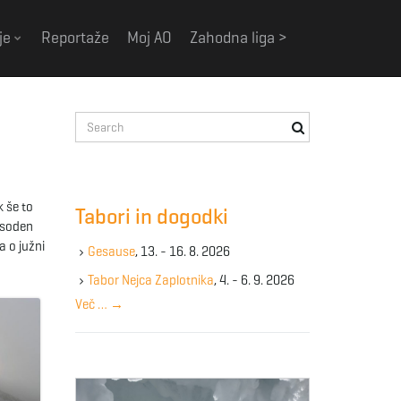
je
Reportaže
Moj AO
Zahodna liga >
S
e
a
r
c
k še to
Tabori in dogodki
h
 usoden
k
a o južni
Gesause
, 13. - 16. 8. 2026
e
y
Tabor Nejca Zaplotnika
, 4. - 6. 9. 2026
w
Več …
→
o
r
d