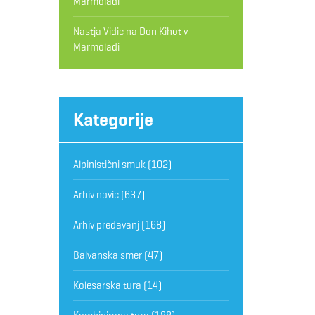
Marmoladi
Nastja Vidic
na
Don Kihot v
Marmoladi
Kategorije
Alpinistični smuk
(102)
Arhiv novic
(637)
Arhiv predavanj
(168)
Balvanska smer
(47)
Kolesarska tura
(14)