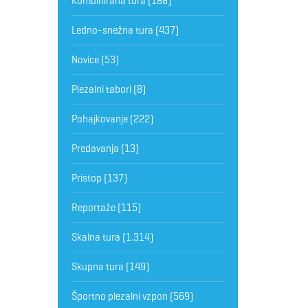
Kombinirana tura
(188)
Ledno-snežna tura
(437)
Novice
(53)
Plezalni tabori
(8)
Pohajkovanje
(222)
Predavanja
(13)
Pristop
(137)
Reportaže
(115)
Skalna tura
(1.314)
Skupna tura
(149)
Športno plezalni vzpon
(569)