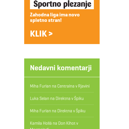
Zahodna liga ima novo
spletno stran!
KLIK >
Nedavni komentarji
Miha Furlan
na
Centralna v Rjavini
Luka Selan
na
Direktna v Špiku
Miha Furlan
na
Direktna v Špiku
Kamila Hollá
na
Don Kihot v