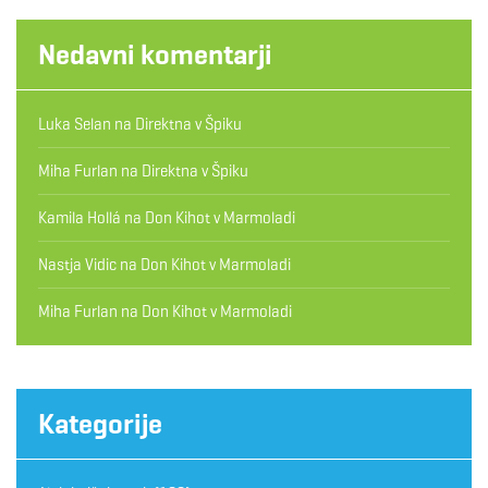
Nedavni komentarji
Luka Selan
na
Direktna v Špiku
Miha Furlan
na
Direktna v Špiku
Kamila Hollá
na
Don Kihot v Marmoladi
Nastja Vidic
na
Don Kihot v Marmoladi
Miha Furlan
na
Don Kihot v Marmoladi
Kategorije