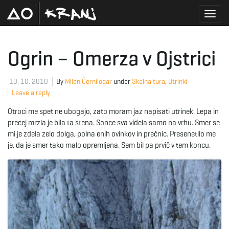
T
Ogrin – Omerza v Ojstrici
o
10. 10. 2010
By
Milan Černilogar
under
Skalna tura
,
Utrinki
Leave a reply
Otroci me spet ne ubogajo, zato moram jaz napisati utrinek. Lepa in
g
precej mrzla je bila ta stena. Sonce sva videla samo na vrhu. Smer se
mi je zdela zelo dolga, polna enih ovinkov in prečnic. Presenetilo me
je, da je smer tako malo opremljena. Sem bil pa prvič v tem koncu.
g
l