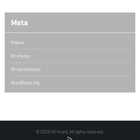
Meta
Prijava
Vir vnosov
Vir komentarjev
WordPress.org
© 2026 AO Kranj. All rights reserved.