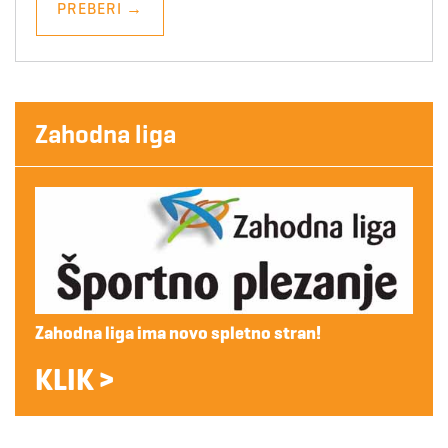
PREBERI
→
Zahodna liga
Zahodna liga ima novo spletno stran!
KLIK >