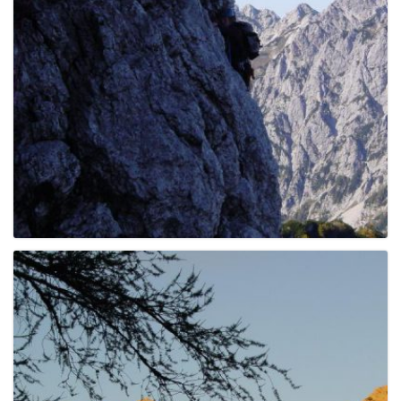
g
a
t
i
o
n