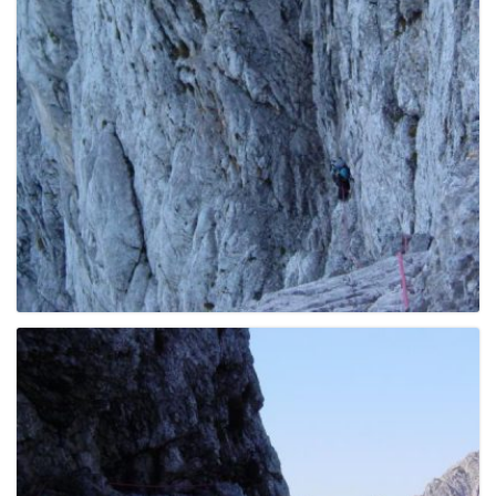
e
n
a
v
i