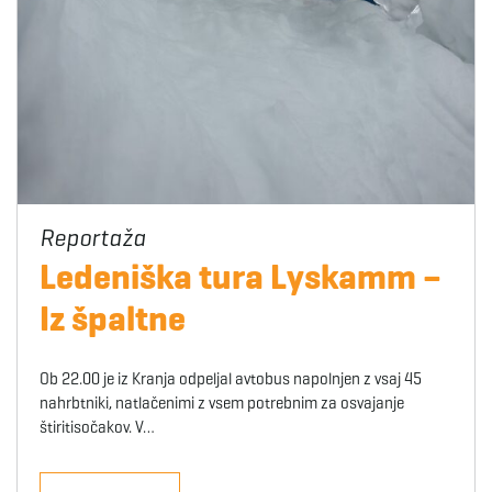
Ledeniška tura Lyskamm –
Iz špaltne
Ob 22.00 je iz Kranja odpeljal avtobus napolnjen z vsaj 45
nahrbtniki, natlačenimi z vsem potrebnim za osvajanje
štiritisočakov. V…