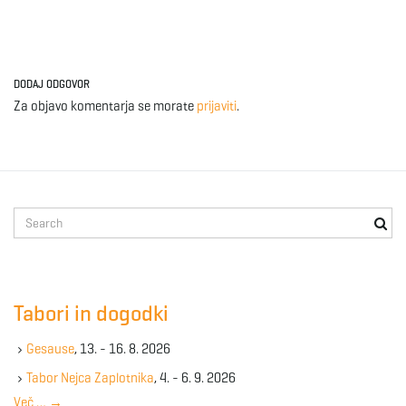
DODAJ ODGOVOR
Za objavo komentarja se morate
prijaviti
.
S
e
a
r
c
Tabori in dogodki
h
k
Gesause
, 13. - 16. 8. 2026
e
y
Tabor Nejca Zaplotnika
, 4. - 6. 9. 2026
w
Več …
→