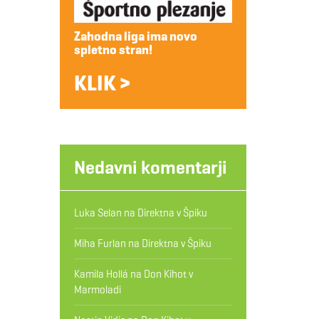
Zahodna liga ima novo
spletno stran!
KLIK >
Nedavni komentarji
Luka Selan
na
Direktna v Špiku
Miha Furlan
na
Direktna v Špiku
Kamila Hollá
na
Don Kihot v
Marmoladi