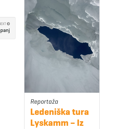
NEXT
panj
Ledeniška tura
Lyskamm – Iz