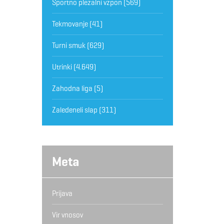
Športno plezalni vzpon
(569)
Tekmovanje
(41)
Turni smuk
(629)
Utrinki
(4.649)
Zahodna liga
(5)
Zaledeneli slap
(311)
Meta
Prijava
Vir vnosov