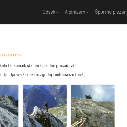
Odsek
Alpinizem
Športno plezan
Leave a reply
kala ter sonček sta naredila dan prečudovit!
vodji odprave že nekam zgodaj imeli analizo ture!:)