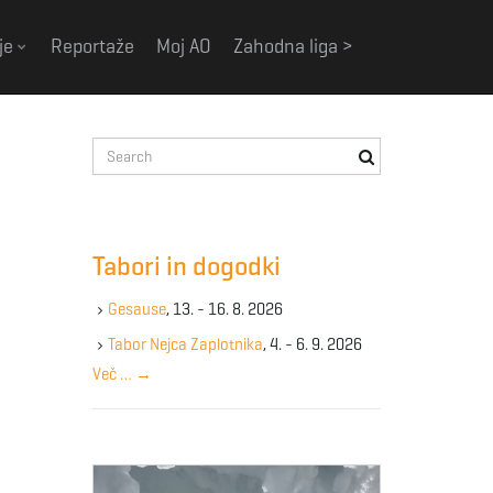
je
Reportaže
Moj AO
Zahodna liga >
S
e
a
r
c
Tabori in dogodki
h
k
Gesause
, 13. - 16. 8. 2026
e
y
Tabor Nejca Zaplotnika
, 4. - 6. 9. 2026
w
Več …
→
o
r
d