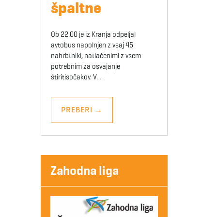
špaltne
Ob 22.00 je iz Kranja odpeljal
avtobus napolnjen z vsaj 45
nahrbtniki, natlačenimi z vsem
potrebnim za osvajanje
štiritisočakov. V…
PREBERI
→
Zahodna liga