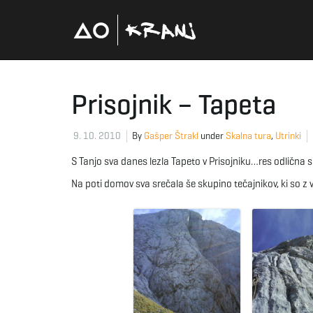
Prisojnik – Tapeta
9. 10. 2010
By
Gašper Štrakl
under
Skalna tura
,
Utrinki
S Tanjo sva danes lezla Tapeto v Prisojniku…res odlična s
Na poti domov sva srečala še skupino tečajnikov, ki so z 