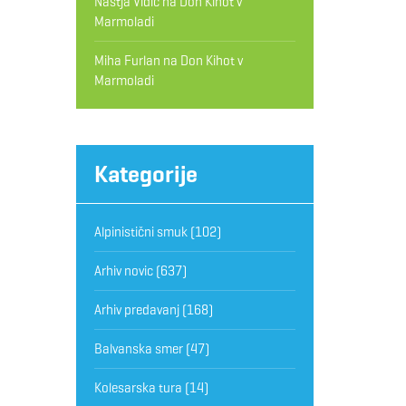
Nastja Vidic
na
Don Kihot v
Marmoladi
Miha Furlan
na
Don Kihot v
Marmoladi
Kategorije
Alpinistični smuk
(102)
Arhiv novic
(637)
Arhiv predavanj
(168)
Balvanska smer
(47)
Kolesarska tura
(14)