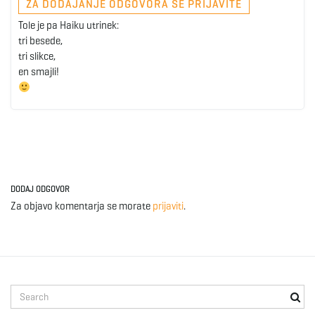
ZA DODAJANJE ODGOVORA SE PRIJAVITE
Tole je pa Haiku utrinek:
tri besede,
tri slikce,
en smajli!
DODAJ ODGOVOR
Za objavo komentarja se morate
prijaviti
.
S
e