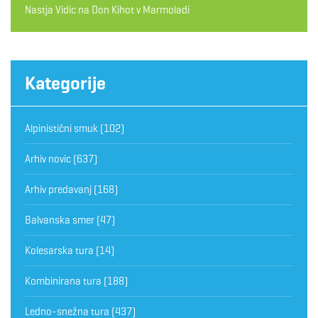
Nastja Vidic
na
Don Kihot v Marmoladi
Kategorije
Alpinistični smuk
(102)
Arhiv novic
(637)
Arhiv predavanj
(168)
Balvanska smer
(47)
Kolesarska tura
(14)
Kombinirana tura
(188)
Ledno-snežna tura
(437)