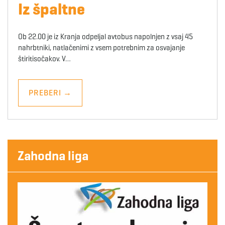
Iz špaltne
Ob 22.00 je iz Kranja odpeljal avtobus napolnjen z vsaj 45
nahrbtniki, natlačenimi z vsem potrebnim za osvajanje
štiritisočakov. V…
PREBERI
→
Zahodna liga