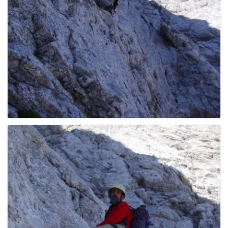
g
a
t
i
o
n