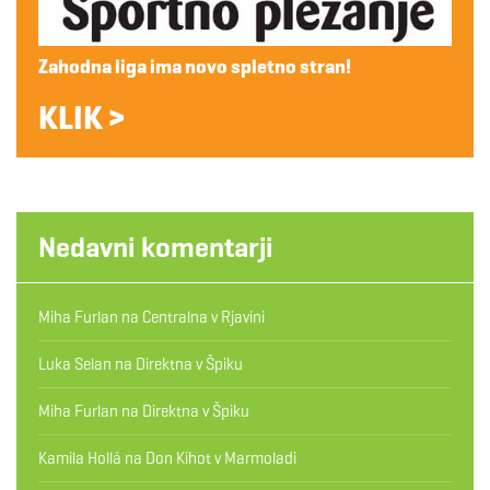
Zahodna liga ima novo spletno stran!
KLIK >
Nedavni komentarji
Miha Furlan
na
Centralna v Rjavini
Luka Selan
na
Direktna v Špiku
Miha Furlan
na
Direktna v Špiku
Kamila Hollá
na
Don Kihot v Marmoladi