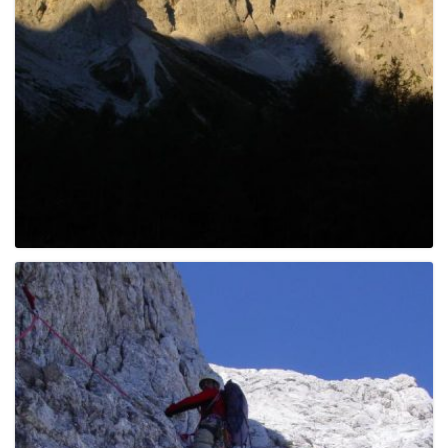
e
n
a
v
i