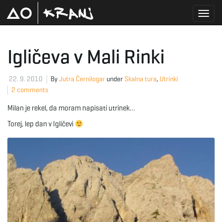
T
Igličeva v Mali Rinki
o
22. 9. 2010
By
Jutra Černilogar
under
Skalna tura
,
Utrinki
2 comments
Milan je rekel, da moram napisati utrinek…
g
Torej, lep dan v Igličevi
g
l