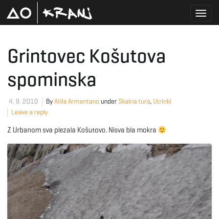
T
Grintovec Košutova
spominska
o
4. 9. 2010
By
Atila Armentano
under
Skalna tura
,
Utrinki
Leave a reply
g
Z Urbanom sva plezala Košutovo. Nisva bla mokra
g
l