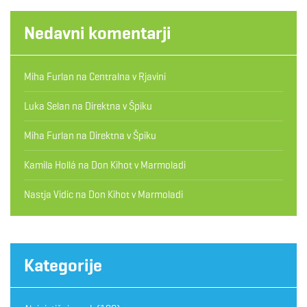
Nedavni komentarji
Miha Furlan
na
Centralna v Rjavini
Luka Selan
na
Direktna v Špiku
Miha Furlan
na
Direktna v Špiku
Kamila Hollá
na
Don Kihot v Marmoladi
Nastja Vidic
na
Don Kihot v Marmoladi
Kategorije