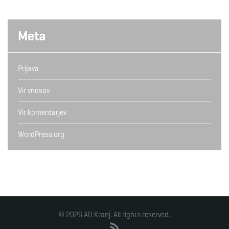
Meta
Prijava
Vir vnosov
Vir komentarjev
WordPress.org
© 2026 AO Kranj. All rights reserved.