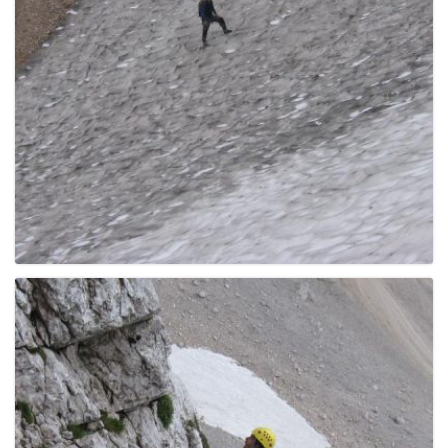
e
n
a
v
i