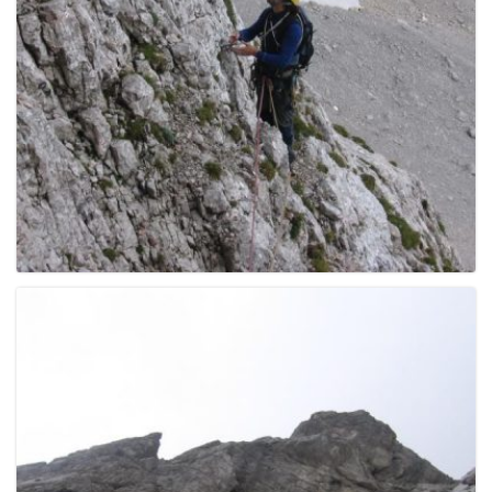
g
a
t
i
o
n