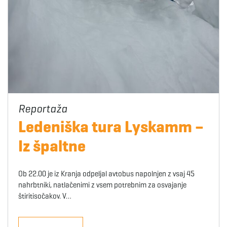
Ledeniška tura Lyskamm –
Iz špaltne
Ob 22.00 je iz Kranja odpeljal avtobus napolnjen z vsaj 45
nahrbtniki, natlačenimi z vsem potrebnim za osvajanje
štiritisočakov. V…