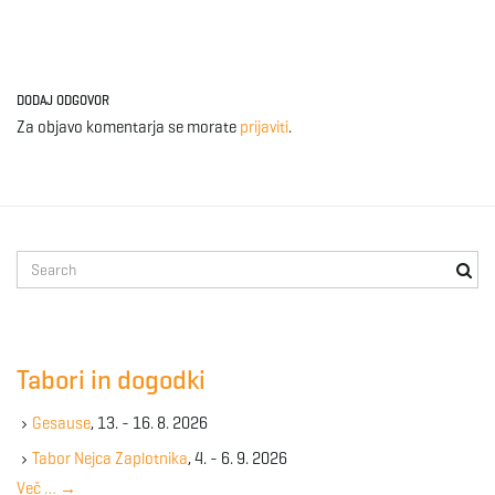
DODAJ ODGOVOR
Za objavo komentarja se morate
prijaviti
.
S
e
a
r
c
Tabori in dogodki
h
k
Gesause
, 13. - 16. 8. 2026
e
y
Tabor Nejca Zaplotnika
, 4. - 6. 9. 2026
w
Več …
→