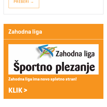
PREBERI
→
Zahodna liga
Zahodna liga ima novo spletno stran!
KLIK >