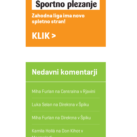
Zahodna liga ima novo
spletno stran!
KLIK >
Nedavni komentarji
Miha Furlan
na
Centralna v Rjavini
Luka Selan
na
Direktna v Špiku
Miha Furlan
na
Direktna v Špiku
Kamila Hollá
na
Don Kihot v