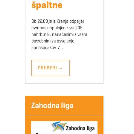
špaltne
Ob 22.00 je iz Kranja odpeljal
avtobus napolnjen z vsaj 45
nahrbtniki, natlačenimi z vsem
potrebnim za osvajanje
štiritisočakov. V…
PREBERI
→
Zahodna liga