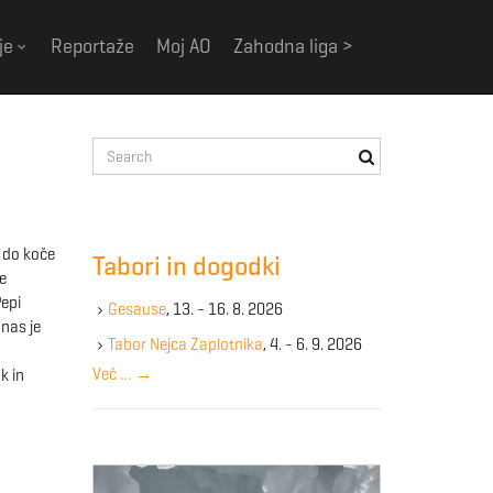
je
Reportaže
Moj AO
Zahodna liga >
S
e
a
r
c
i do koče
Tabori in dogodki
h
e
k
Pepi
Gesause
, 13. - 16. 8. 2026
e
 nas je
y
Tabor Nejca Zaplotnika
, 4. - 6. 9. 2026
w
Več …
→
k in
o
r
d