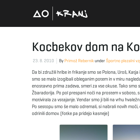
Kocbekov dom na Koro
23. 8. 2010
By
Primož Rebernik
under
Športno plezalni v
Da bi združili hribe in frikanje smo se Polona, Uroš, Katj
smo se malo izogibali obleganim potem in v miru nagledali
enostavno prima zadeva, smeri za vse okuse. Tako smo se 
Žbaradorija. Po pol prespani noči na prostem v soboto, sm
motivirala za vstajanje. Vendar smo ji bili na vrhu hvaležni
Po sestopu smo še malo odremali, si nabrali novih moči, o
odrinili domov. (fotke pa pridejo kasneje)