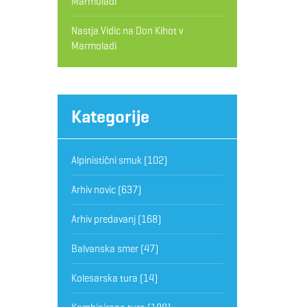
Marmoladi
Nastja Vidic
na
Don Kihot v
Marmoladi
Kategorije
Alpinistični smuk
(102)
Arhiv novic
(637)
Arhiv predavanj
(168)
Balvanska smer
(47)
Kolesarska tura
(14)