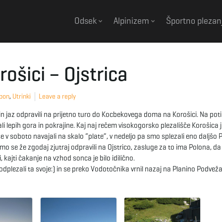
Odsek
Alpinizem
Športno plezan
šici – Ojstrica
zpon
,
Utrinki
Leave a reply
a in jaz odpravili na prijetno turo do Kocbekovega doma na Korošici. Na pot
 lepih gora in pokrajine. Kaj naj rečem visokogorsko plezališče Korošica j
v soboto navajali na skalo “plate”, v nedeljo pa smo splezali eno daljšo 
o se že zgodaj zjutraj odpravili na Ojstrico, zasluge za to ima Polona, da
, kajti čakanje na vzhod sonca je bilo idilično.
dplezali ta svoje:) in se preko Vodotočnika vrnil nazaj na Planino Podveža