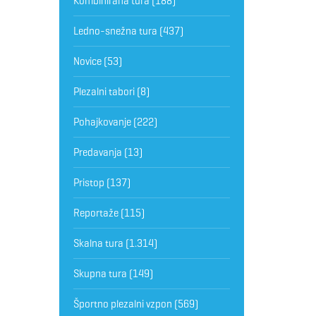
Kombinirana tura
(188)
Ledno-snežna tura
(437)
Novice
(53)
Plezalni tabori
(8)
Pohajkovanje
(222)
Predavanja
(13)
Pristop
(137)
Reportaže
(115)
Skalna tura
(1.314)
Skupna tura
(149)
Športno plezalni vzpon
(569)