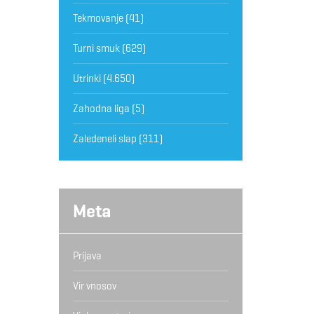
Tekmovanje
(41)
Turni smuk
(629)
Utrinki
(4.650)
Zahodna liga
(5)
Zaledeneli slap
(311)
Meta
Prijava
Vir vnosov