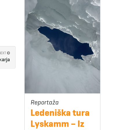
NEXT
karja
Ledeniška tura
Lyskamm – Iz