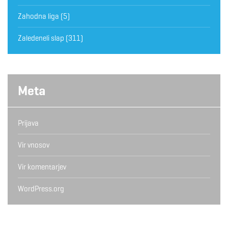
Zahodna liga
(5)
Zaledeneli slap
(311)
Meta
Prijava
Vir vnosov
Vir komentarjev
WordPress.org