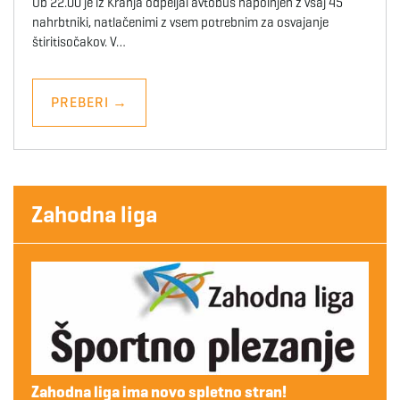
Ob 22.00 je iz Kranja odpeljal avtobus napolnjen z vsaj 45
nahrbtniki, natlačenimi z vsem potrebnim za osvajanje
štiritisočakov. V…
PREBERI
→
Zahodna liga
Zahodna liga ima novo spletno stran!