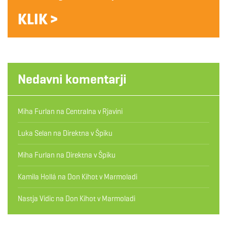
KLIK >
Nedavni komentarji
Miha Furlan
na
Centralna v Rjavini
Luka Selan
na
Direktna v Špiku
Miha Furlan
na
Direktna v Špiku
Kamila Hollá
na
Don Kihot v Marmoladi
Nastja Vidic
na
Don Kihot v Marmoladi