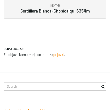
NEXT
e
Cordillera Blanca-Chopicalqui 6354m
n
DODAJ ODGOVOR
a
Za objavo komentarja se morate
prijaviti
.
v
S
e
i
a
r
c