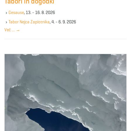
Tabori in dogodki
h
g
k
Gesause
, 13. - 16. 8. 2026
e
y
Tabor Nejca Zaplotnika
, 4. - 6. 9. 2026
w
a
Več …
→
o
r
d
t
i
o
n