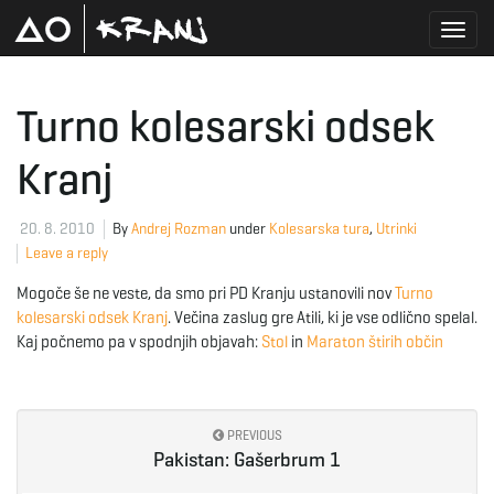
T
Turno kolesarski odsek
Kranj
o
20. 8. 2010
By
Andrej Rozman
under
Kolesarska tura
,
Utrinki
Leave a reply
g
Mogoče še ne veste, da smo pri PD Kranju ustanovili nov
Turno
kolesarski odsek Kranj
. Večina zaslug gre Atili, ki je vse odlično spelal.
Kaj počnemo pa v spodnjih objavah:
Stol
in
Maraton štirih občin
g
PREVIOUS
l
Pakistan: Gašerbrum 1