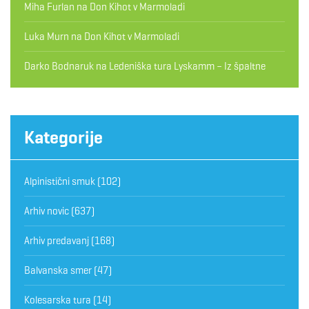
Miha Furlan
na
Don Kihot v Marmoladi
Luka Murn
na
Don Kihot v Marmoladi
Darko Bodnaruk
na
Ledeniška tura Lyskamm – Iz špaltne
Kategorije
Alpinistični smuk
(102)
Arhiv novic
(637)
Arhiv predavanj
(168)
Balvanska smer
(47)
Kolesarska tura
(14)