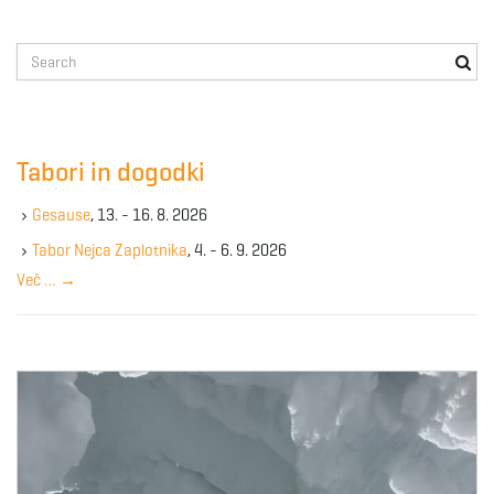
g
S
e
a
a
r
c
Tabori in dogodki
h
k
t
Gesause
, 13. - 16. 8. 2026
e
y
Tabor Nejca Zaplotnika
, 4. - 6. 9. 2026
w
Več …
→
o
i
r
d
o
n