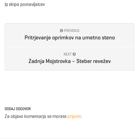
lp ekipa postavljalcev
e
PREVIOUS
Pritrjevanje oprimkov na umetno steno
n
NEXT
Zadnja Mojstrovka – Steber revežev
a
v
DODAJ ODGOVOR
Za objavo komentarja se morate
prijaviti
.
i