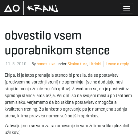
T
obvestilo vsem
uporabnikom stence
o
11. 8. 2010
By
bones luka
under
Skalna tura
,
Utrinki
Leave a reply
g
Ekipa, ki je letos prenaljala stenco bi prosila, da se postavitev
(predvsem na sprednji steni) ne spreminja-(se ne dodajajo novi
stopi in menja že obstoječih grifov). Zavedamo se, da je postavitev
sprednje stence letos težja. Vsi grifi so na svojem mestu po tehtnem
g
premisleku, verjamemo da bo takšna postavitev omogočala
kvaliteten trening. Za lahkotno ogrevanje pa je namenjena zadnja
stena, ki ima prav v ta namen več boljših oprimkov.
l
Zahvaljujemo se vam za razumevanje in vam želimo veliko plezalnih
užitkov:)