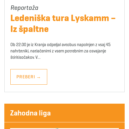
Ledeniška tura Lyskamm –
Iz špaltne
Ob 22.00 je iz Kranja odpeljal avtobus napolnjen z vsaj 45
nahrbtniki, natlačenimi z vsem potrebnim za osvajanje
štiritisočakov. V…
PREBERI
→
Zahodna liga