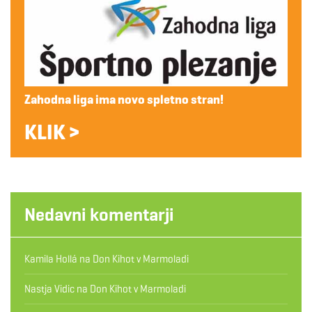
Zahodna liga ima novo spletno stran!
KLIK >
Nedavni komentarji
Kamila Hollá
na
Don Kihot v Marmoladi
Nastja Vidic
na
Don Kihot v Marmoladi