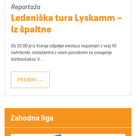
Ledeniška tura Lyskamm –
Iz špaltne
Ob 22.00 je iz Kranja odpeljal avtobus napolnjen z vsaj 45
nahrbtniki, natlačenimi z vsem potrebnim za osvajanje
štiritisočakov. V…
PREBERI
→
Zahodna liga