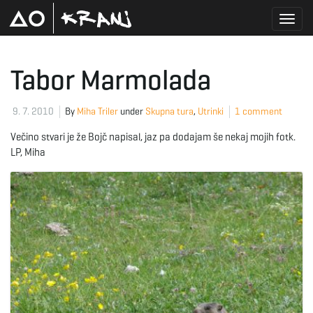
T
Tabor Marmolada
o
9. 7. 2010
By
Miha Triler
under
Skupna tura
,
Utrinki
1 comment
Večino stvari je že Bojč napisal, jaz pa dodajam še nekaj mojih fotk.
LP, Miha
g
g
l