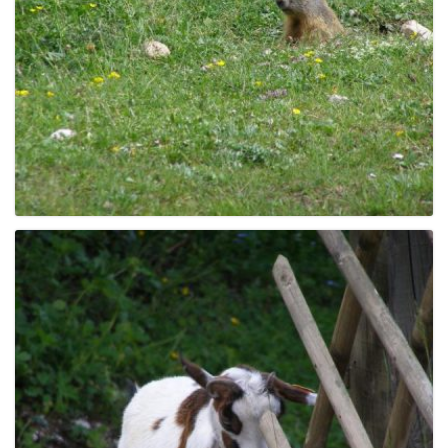
e
n
a
v
i