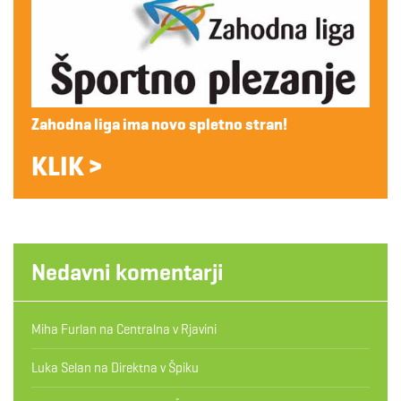
Zahodna liga ima novo spletno stran!
KLIK >
Nedavni komentarji
Miha Furlan
na
Centralna v Rjavini
Luka Selan
na
Direktna v Špiku