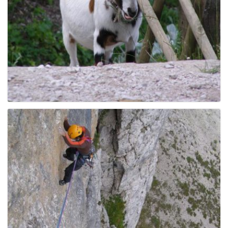
g
a
t
i
o
n