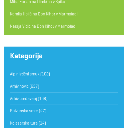
Miha Furlan
na
Direktna v Špiku
Kamila Hollá
na
Don Kihot v Marmoladi
Nastja Vidic
na
Don Kihot v Marmoladi
Kategorije
Alpinistični smuk
(102)
Arhiv novic
(637)
Arhiv predavanj
(168)
Balvanska smer
(47)
Kolesarska tura
(14)