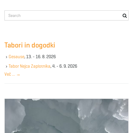
S
e
a
r
c
Tabori in dogodki
h
k
Gesause
, 13. - 16. 8. 2026
e
y
Tabor Nejca Zaplotnika
, 4. - 6. 9. 2026
w
Več …
→
o
r
d