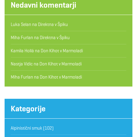
Nedavni komentarji
Luka Selan
na
Direktna v Špiku
Miha Furlan
na
Direktna v Špiku
Kamila Hollá
na
Don Kihot v Marmoladi
Nastja Vidic
na
Don Kihot v Marmoladi
Miha Furlan
na
Don Kihot v Marmoladi
Kategorije
Alpinistični smuk
(102)