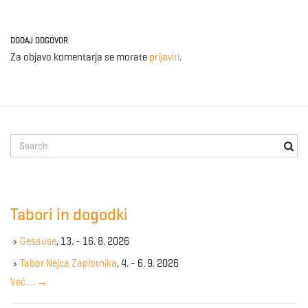
DODAJ ODGOVOR
Za objavo komentarja se morate
prijaviti
.
S
e
a
r
c
Tabori in dogodki
h
k
Gesause
, 13. - 16. 8. 2026
e
y
Tabor Nejca Zaplotnika
, 4. - 6. 9. 2026
w
Več …
→
o
r