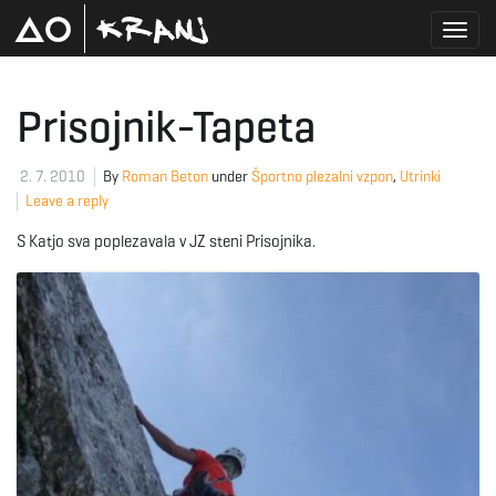
T
Prisojnik-Tapeta
o
2. 7. 2010
By
Roman Beton
under
Športno plezalni vzpon
,
Utrinki
Leave a reply
S Katjo sva poplezavala v JZ steni Prisojnika.
g
g
l