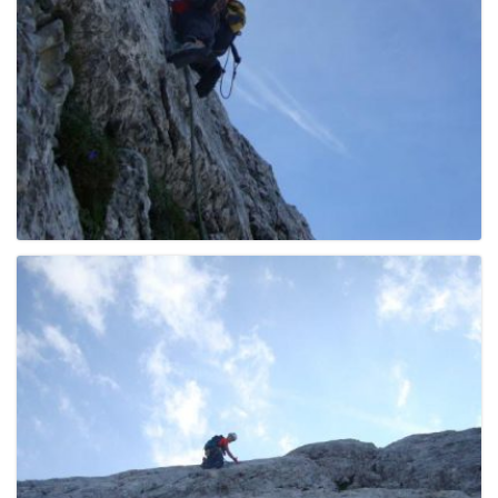
e
n
a
v
i