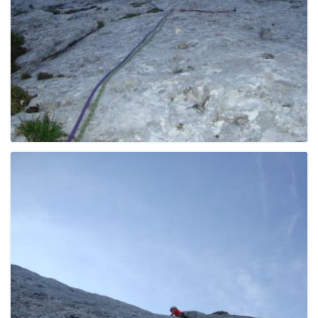
g
a
t
i
o
n