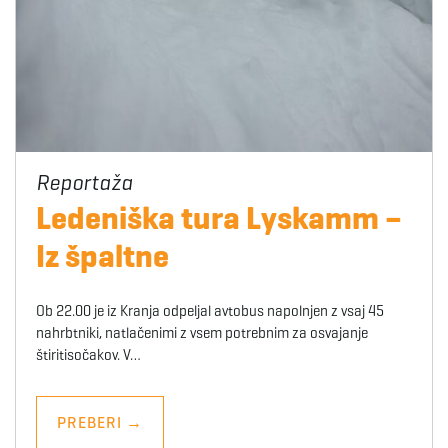
Ledeniška tura Lyskamm –
Iz špaltne
Ob 22.00 je iz Kranja odpeljal avtobus napolnjen z vsaj 45
nahrbtniki, natlačenimi z vsem potrebnim za osvajanje
štiritisočakov. V…
PREBERI
→