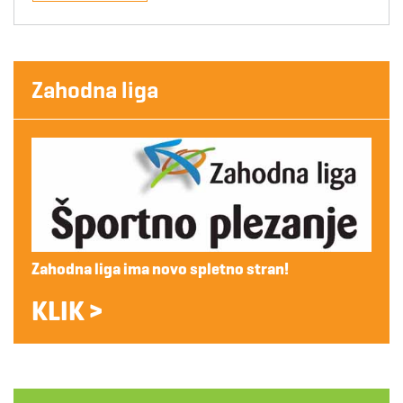
Zahodna liga
Zahodna liga ima novo spletno stran!
KLIK >