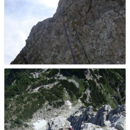
g
a
t
i
o
n