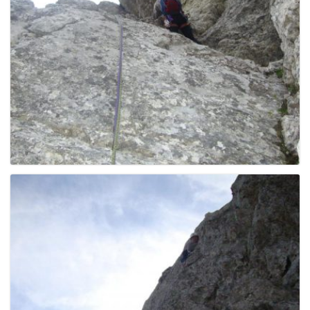
e
n
a
v
i