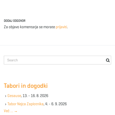
DODAJ ODGOVOR
Za objavo komentarja se morate
prijaviti
.
S
e
a
r
c
Tabori in dogodki
h
k
Gesause
, 13. - 16. 8. 2026
e
y
Tabor Nejca Zaplotnika
, 4. - 6. 9. 2026
w
Več …
→
o