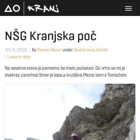
T
NŠG Kranjska poč
o
24. 6. 2010
By
Roman Beton
under
Skalna tura
,
Utrinki
Leave a reply
Na severne stene je pametno še malo počakati. Do vrha se mi je
g
dvakraz zanohtal.Smer je lepa,a krušljiva.Plezal sem s Tomažem.
g
l