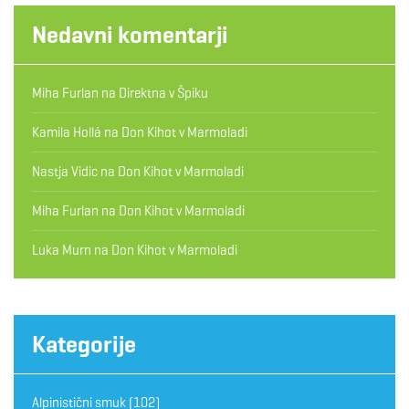
Nedavni komentarji
Miha Furlan
na
Direktna v Špiku
Kamila Hollá
na
Don Kihot v Marmoladi
Nastja Vidic
na
Don Kihot v Marmoladi
Miha Furlan
na
Don Kihot v Marmoladi
Luka Murn
na
Don Kihot v Marmoladi
Kategorije
Alpinistični smuk
(102)