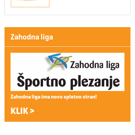
Zahodna liga
Zahodna liga ima novo spletno stran!
KLIK >