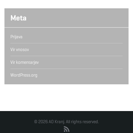
Meta
Prijava
Vir vnosov
Vir komentarjev
WordPress.org
© 2026 AO Kranj. All rights reserved.