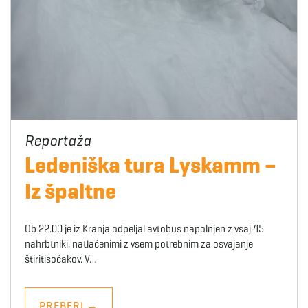
Ledeniška tura Lyskamm –
Iz špaltne
Ob 22.00 je iz Kranja odpeljal avtobus napolnjen z vsaj 45
nahrbtniki, natlačenimi z vsem potrebnim za osvajanje
štiritisočakov. V…
PREBERI
→