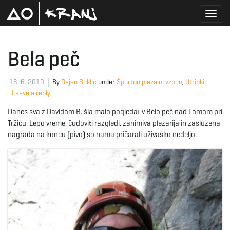
T
Bela peč
o
13. 6. 2010
By
Dejan Soklič
under
Športno plezalni vzpon
,
Utrinki
Leave a reply
Danes sva z Davidom B. šla malo pogledat v Belo peč nad Lomom pri
g
Tržiču. Lepo vreme, čudoviti razgledi, zanimiva plezarija in zaslužena
nagrada na koncu (pivo) so nama pričarali uživaško nedeljo.
g
l