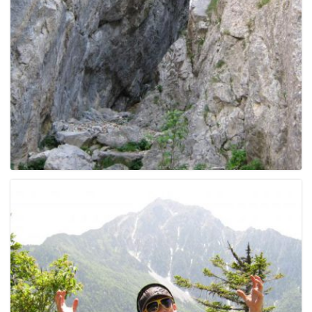
g
a
t
i
o
n