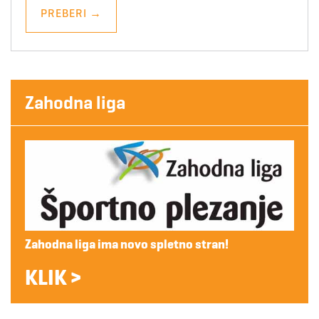
PREBERI
→
Zahodna liga
Zahodna liga ima novo spletno stran!
KLIK >