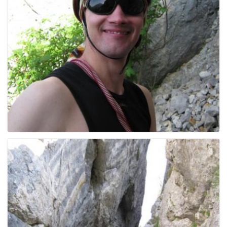
e
n
a
v
i