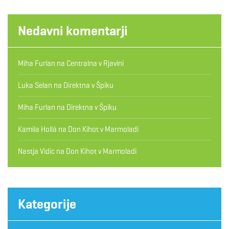
Nedavni komentarji
Miha Furlan
na
Centralna v Rjavini
Luka Selan
na
Direktna v Špiku
Miha Furlan
na
Direktna v Špiku
Kamila Hollá
na
Don Kihot v Marmoladi
Nastja Vidic
na
Don Kihot v Marmoladi
Kategorije