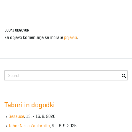
DODAJ ODGOVOR
Za objavo komentarja se morate
prijaviti
.
S
e
a
r
c
Tabori in dogodki
h
k
Gesause
, 13. - 16. 8. 2026
e
y
Tabor Nejca Zaplotnika
, 4. - 6. 9. 2026
w