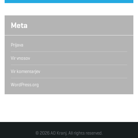
Meta
Prijava
Vir vnosov
Vir komentarjev
WordPress.org
© 2026 AO Kranj. All rights reserved.