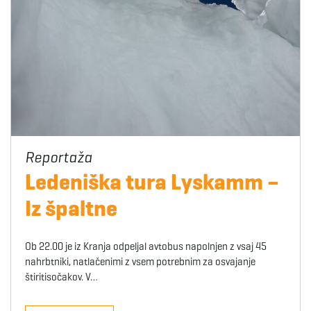
Ledeniška tura Lyskamm –
Iz špaltne
Ob 22.00 je iz Kranja odpeljal avtobus napolnjen z vsaj 45
nahrbtniki, natlačenimi z vsem potrebnim za osvajanje
štiritisočakov. V…