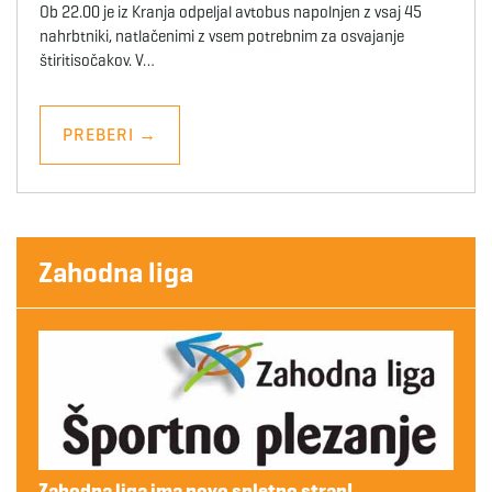
Ob 22.00 je iz Kranja odpeljal avtobus napolnjen z vsaj 45
nahrbtniki, natlačenimi z vsem potrebnim za osvajanje
štiritisočakov. V…
PREBERI
→
Zahodna liga
Zahodna liga ima novo spletno stran!