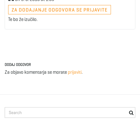
ZA DODAJANJE ODGOVORA SE PRIJAVITE
Te bo že izučilo.
DODAJ ODGOVOR
Za objavo komentarja se morate
prijaviti
.
S
e
a
r
c