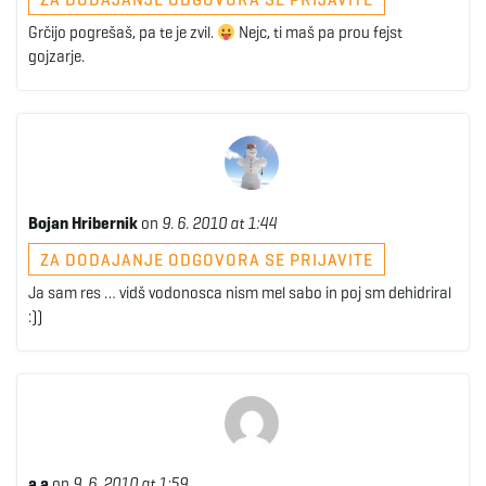
Grčijo pogrešaš, pa te je zvil.
Nejc, ti maš pa prou fejst
gojzarje.
Bojan Hribernik
on
9. 6. 2010 at 1:44
ZA DODAJANJE ODGOVORA SE PRIJAVITE
Ja sam res … vidš vodonosca nism mel sabo in poj sm dehidriral
:))
a a
on
9. 6. 2010 at 1:59