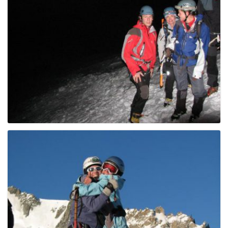
e
n
a
v
i