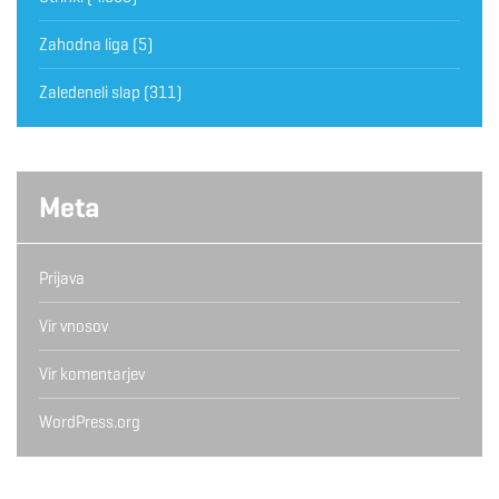
Zahodna liga
(5)
Zaledeneli slap
(311)
Meta
Prijava
Vir vnosov
Vir komentarjev
WordPress.org