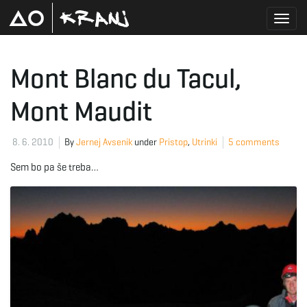
T
Mont Blanc du Tacul,
Mont Maudit
o
8. 6. 2010
By
Jernej Avsenik
under
Pristop
,
Utrinki
5 comments
g
Sem bo pa še treba…
g
l