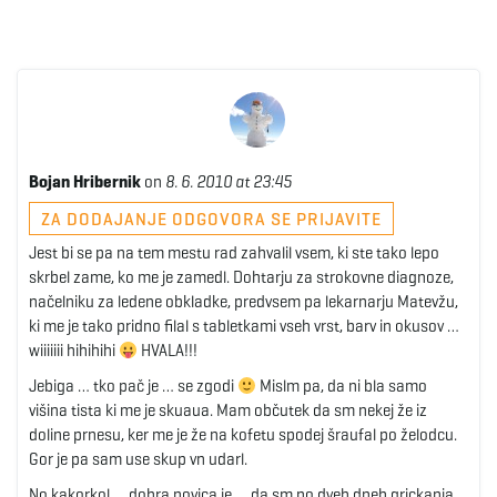
Bojan Hribernik
on
8. 6. 2010 at 23:45
ZA DODAJANJE ODGOVORA SE PRIJAVITE
Jest bi se pa na tem mestu rad zahvalil vsem, ki ste tako lepo
skrbel zame, ko me je zamedl. Dohtarju za strokovne diagnoze,
načelniku za ledene obkladke, predvsem pa lekarnarju Matevžu,
ki me je tako pridno filal s tabletkami vseh vrst, barv in okusov …
wiiiiiii hihihihi
HVALA!!!
Jebiga … tko pač je … se zgodi
Mislm pa, da ni bla samo
višina tista ki me je skuaua. Mam občutek da sm nekej že iz
doline prnesu, ker me je že na kofetu spodej šraufal po želodcu.
Gor je pa sam use skup vn udarl.
No kakorkol … dobra novica je … da sm po dveh dneh grickanja