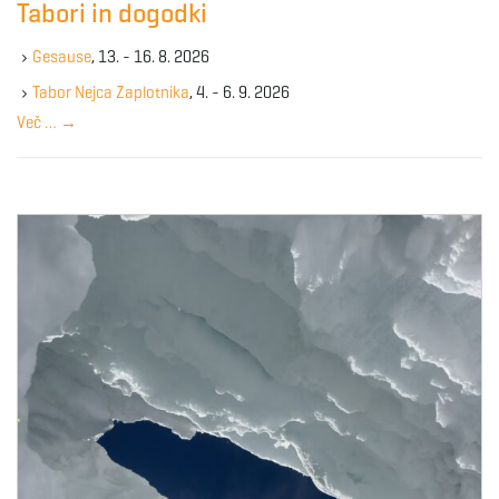
Tabori in dogodki
h
k
Gesause
, 13. - 16. 8. 2026
e
y
Tabor Nejca Zaplotnika
, 4. - 6. 9. 2026
w
Več …
→
o
r
d