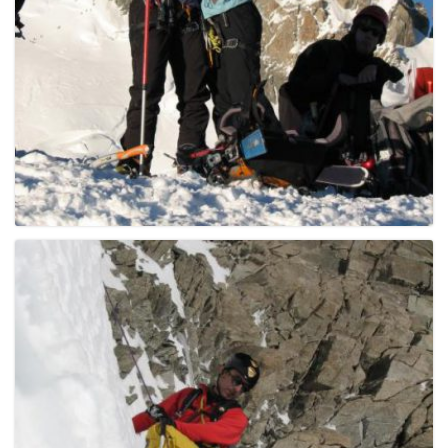
g
a
t
i
o
n