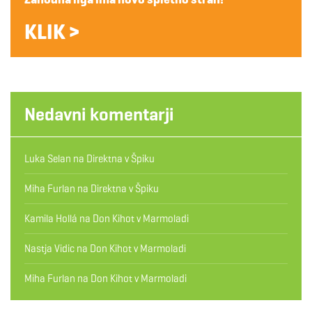
KLIK >
Nedavni komentarji
Luka Selan
na
Direktna v Špiku
Miha Furlan
na
Direktna v Špiku
Kamila Hollá
na
Don Kihot v Marmoladi
Nastja Vidic
na
Don Kihot v Marmoladi
Miha Furlan
na
Don Kihot v Marmoladi