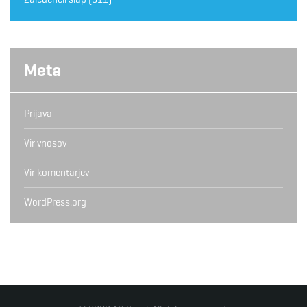
Meta
Prijava
Vir vnosov
Vir komentarjev
WordPress.org