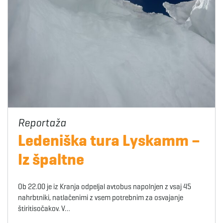
Ledeniška tura Lyskamm –
Iz špaltne
Ob 22.00 je iz Kranja odpeljal avtobus napolnjen z vsaj 45
nahrbtniki, natlačenimi z vsem potrebnim za osvajanje
štiritisočakov. V…