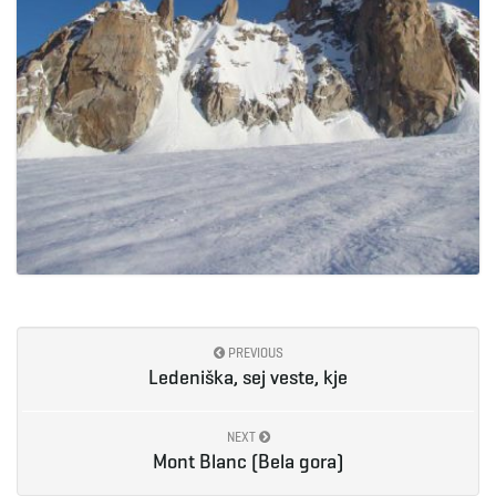
g
a
t
i
PREVIOUS
Ledeniška, sej veste, kje
o
NEXT
Mont Blanc (Bela gora)
n