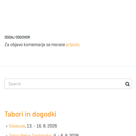
DODAJ ODGOVOR
Za objavo komentarja se morate
prijaviti
.
S
e
a
r
c
Tabori in dogodki
h
k
Gesause
, 13. - 16. 8. 2026
e
y
Tabor Nejca Zaplotnika
, 4. - 6. 9. 2026