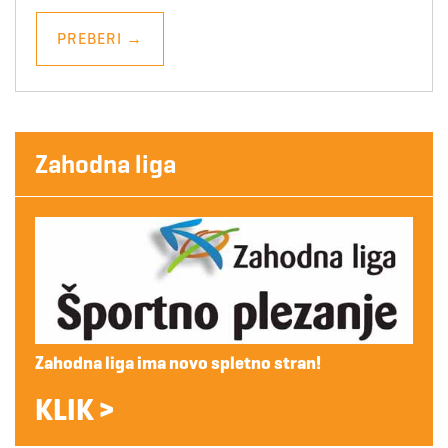
PREBERI
→
Zahodna liga
Zahodna liga ima novo spletno stran!
KLIK >