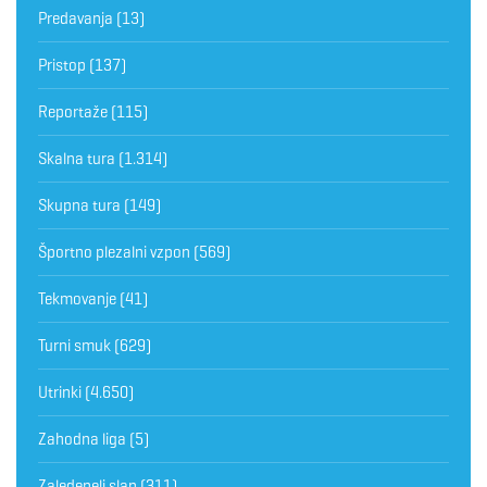
Predavanja
(13)
Pristop
(137)
Reportaže
(115)
Skalna tura
(1.314)
Skupna tura
(149)
Športno plezalni vzpon
(569)
Tekmovanje
(41)
Turni smuk
(629)
Utrinki
(4.650)
Zahodna liga
(5)
Zaledeneli slap
(311)