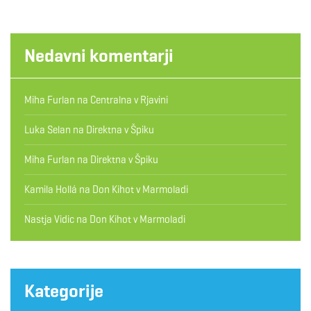
Nedavni komentarji
Miha Furlan
na
Centralna v Rjavini
Luka Selan
na
Direktna v Špiku
Miha Furlan
na
Direktna v Špiku
Kamila Hollá
na
Don Kihot v Marmoladi
Nastja Vidic
na
Don Kihot v Marmoladi
Kategorije