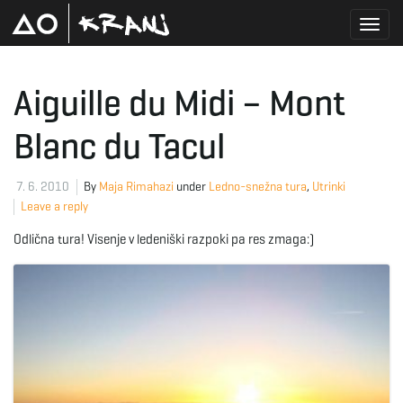
T
Aiguille du Midi – Mont
Blanc du Tacul
o
7. 6. 2010
By
Maja Rimahazi
under
Ledno-snežna tura
,
Utrinki
Leave a reply
g
Odlična tura! Visenje v ledeniški razpoki pa res zmaga:)
g
l