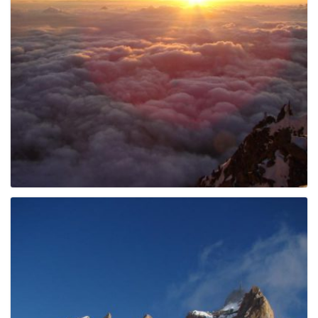
e
n
a
v
i