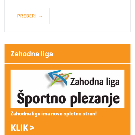
PREBERI
→
Zahodna liga
Zahodna liga ima novo spletno stran!
KLIK >