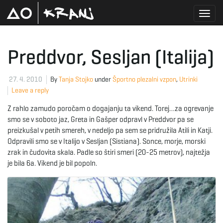
T
Preddvor, Sesljan (Italija)
o
27. 4. 2010
By
Tanja Stojko
under
Športno plezalni vzpon
,
Utrinki
Leave a reply
Z rahlo zamudo poročam o dogajanju ta vikend. Torej…za ogrevanje
g
smo se v soboto jaz, Greta in Gašper odpravl v Preddvor pa se
preizkušal v petih smereh, v nedeljo pa sem se pridružila Atili in Katji.
Odpravili smo se v Italijo v Sesljan (Sistiana). Sonce, morje, morski
zrak in čudovita skala. Padle so štiri smeri (20-25 metrov), najtežja
g
je bila 6a. Vikend je bil popoln.
l