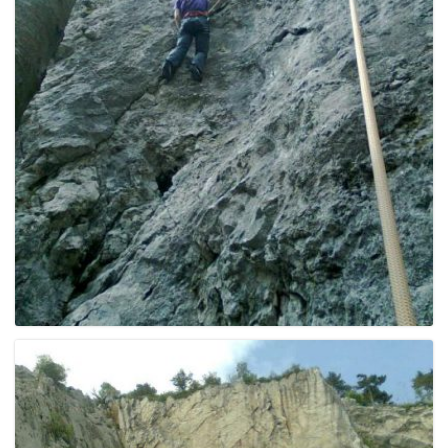
e
n
a
v
i