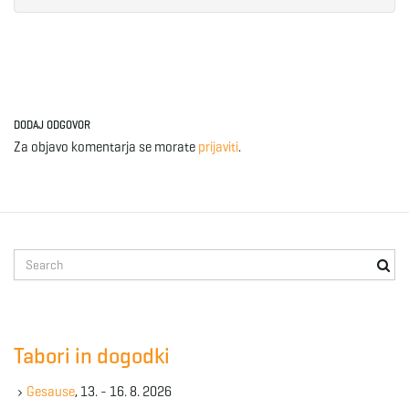
DODAJ ODGOVOR
Za objavo komentarja se morate
prijaviti
.
S
e
a
r
c
Tabori in dogodki
h
k
Gesause
, 13. - 16. 8. 2026
e