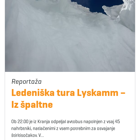
Ledeniška tura Lyskamm –
Iz špaltne
Ob 22.00 je iz Kranja odpeljal avtobus napolnjen z vsaj 45
nahrbtniki, natlačenimi z vsem potrebnim za osvajanje
štiritisočakov. V…