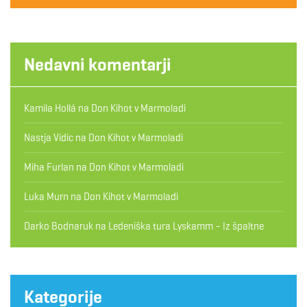
Nedavni komentarji
Kamila Hollá
na
Don Kihot v Marmoladi
Nastja Vidic
na
Don Kihot v Marmoladi
Miha Furlan
na
Don Kihot v Marmoladi
Luka Murn
na
Don Kihot v Marmoladi
Darko Bodnaruk
na
Ledeniška tura Lyskamm – Iz špaltne
Kategorije