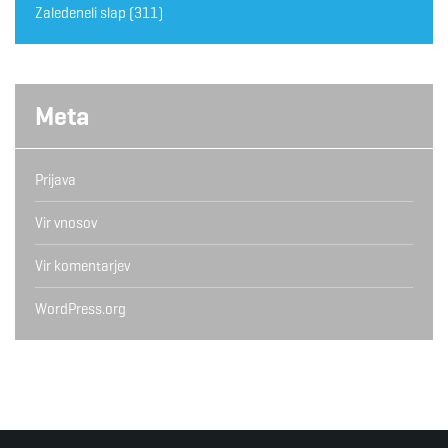
Zaledeneli slap
(311)
Meta
Prijava
Vir vnosov
Vir komentarjev
WordPress.org