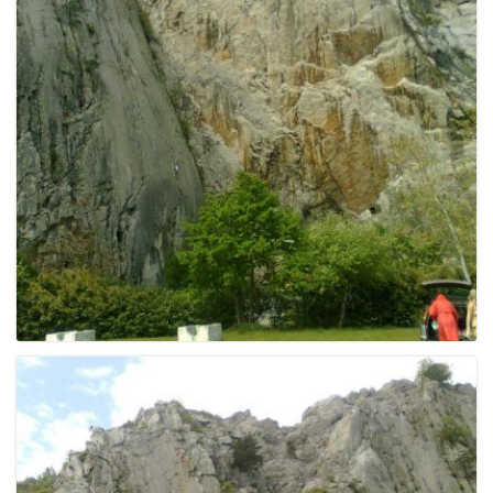
g
a
t
i
o
n