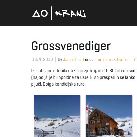
Grossvenediger
18. 4. 2010
By
Janez Ziherl
under
Turni smuk
,
Utrinki
2
Iz Ljubljane odrinila ob 4. uri zjutraj, ob 16:30 bila na s
(najboljši je bil opoldne za tiste, ki so prespali in se la
pljuči. Dolga kondicijska tura.