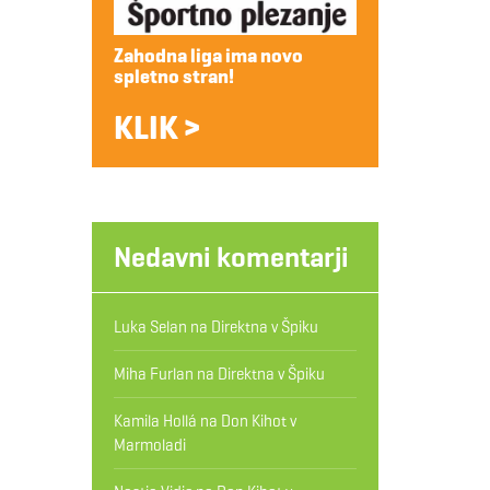
Zahodna liga ima novo
spletno stran!
KLIK >
Nedavni komentarji
Luka Selan
na
Direktna v Špiku
Miha Furlan
na
Direktna v Špiku
Kamila Hollá
na
Don Kihot v
Marmoladi