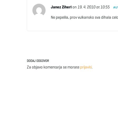
Janez Ziherl
on
19. 4. 2010 at 10:55
AU
Ne pepelila, prov vulkansko sva dihala celo
DODAJ ODGOVOR
Za objavo komentarja se morate
prijaviti
.