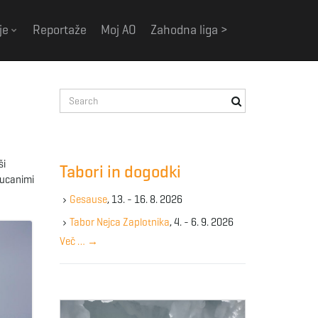
je
Reportaže
Moj AO
Zahodna liga >
S
e
a
r
c
ši
Tabori in dogodki
h
epucanimi
k
Gesause
, 13. - 16. 8. 2026
e
y
Tabor Nejca Zaplotnika
, 4. - 6. 9. 2026
w
Več …
→
o
r
d