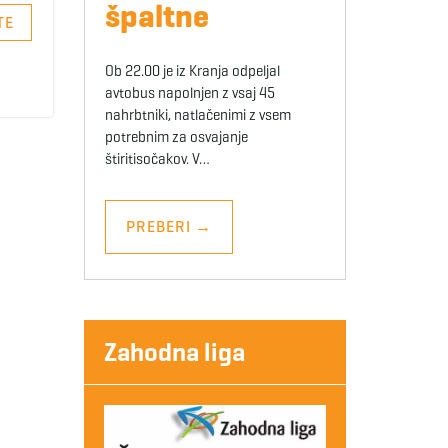
špaltne
TE
Ob 22.00 je iz Kranja odpeljal
avtobus napolnjen z vsaj 45
nahrbtniki, natlačenimi z vsem
potrebnim za osvajanje
štiritisočakov. V…
PREBERI
→
Zahodna liga