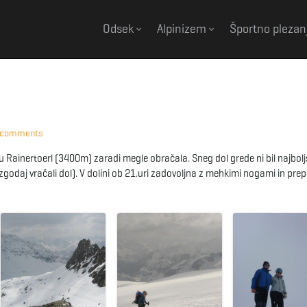
Odsek
Alpinizem
Športno plezan
 comments
edlu Rainertoerl (3400m) zaradi megle obračala. Sneg dol grede ni bil najbolj
hko zgodaj vračali dol). V dolini ob 21.uri zadovoljna z mehkimi nogami in pr