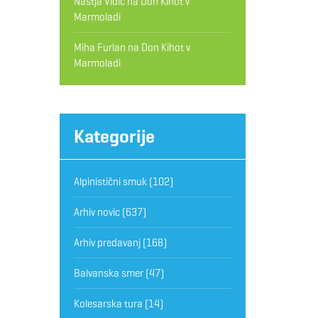
Nastja Vidic
na
Don Kihot v
Marmoladi
Miha Furlan
na
Don Kihot v
Marmoladi
Kategorije
Alpinistični smuk
(102)
Arhiv novic
(637)
Arhiv predavanj
(168)
Balvanska smer
(47)
Kolesarska tura
(14)