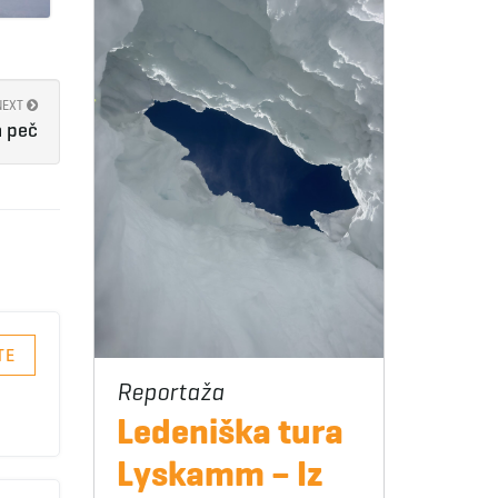
NEXT
a peč
TE
Ledeniška tura
Lyskamm – Iz