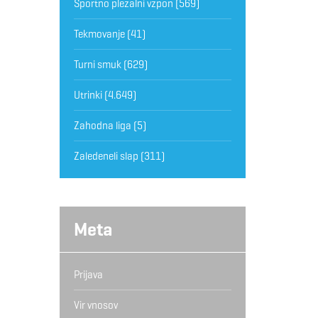
Športno plezalni vzpon
(569)
Tekmovanje
(41)
Turni smuk
(629)
Utrinki
(4.649)
Zahodna liga
(5)
Zaledeneli slap
(311)
Meta
Prijava
Vir vnosov