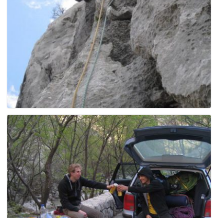
g
a
t
i
o
n