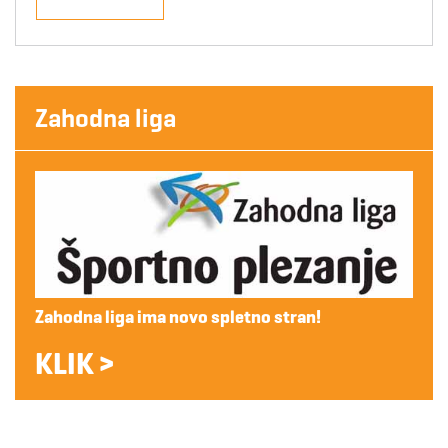
Zahodna liga
Zahodna liga ima novo spletno stran!
KLIK >