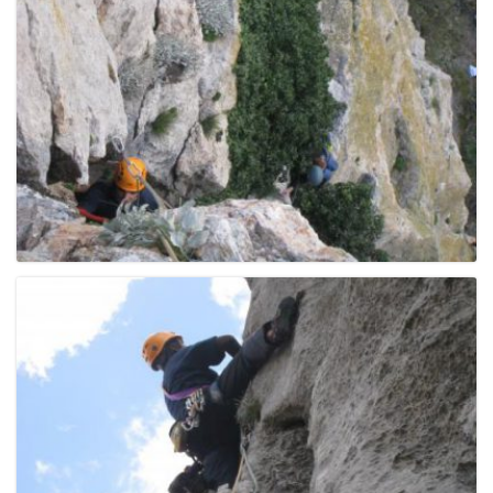
e
n
a
v
i