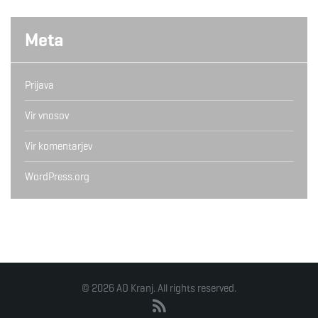
Meta
Prijava
Vir vnosov
Vir komentarjev
WordPress.org
© 2026 AO Kranj. All rights reserved.