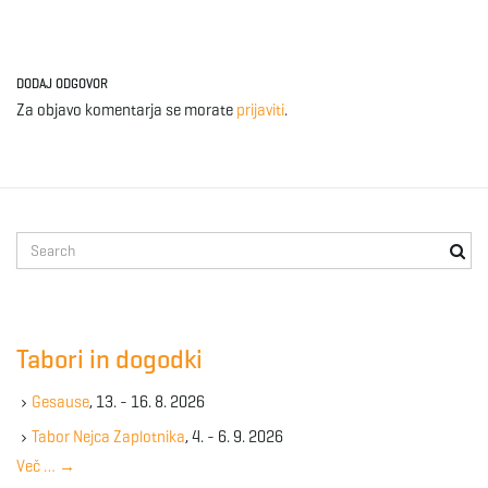
DODAJ ODGOVOR
Za objavo komentarja se morate
prijaviti
.
S
e
a
r
c
Tabori in dogodki
h
k
Gesause
, 13. - 16. 8. 2026
e
y
Tabor Nejca Zaplotnika
, 4. - 6. 9. 2026
w
Več …
→
o