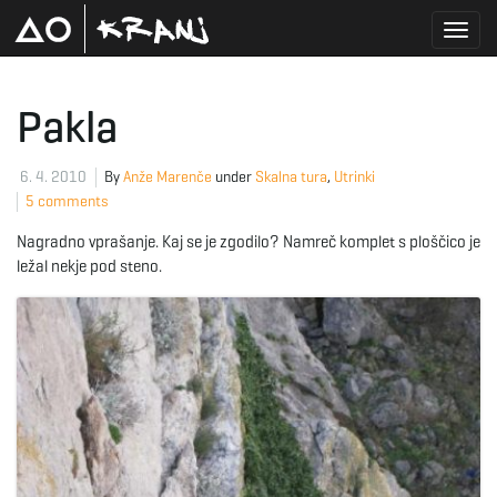
T
Pakla
o
6. 4. 2010
By
Anže Marenče
under
Skalna tura
,
Utrinki
5 comments
Nagradno vprašanje. Kaj se je zgodilo? Namreč komplet s ploščico je
g
ležal nekje pod steno.
g
l