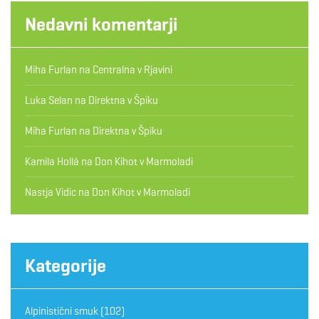
Nedavni komentarji
Miha Furlan
na
Centralna v Rjavini
Luka Selan
na
Direktna v Špiku
Miha Furlan
na
Direktna v Špiku
Kamila Hollá
na
Don Kihot v Marmoladi
Nastja Vidic
na
Don Kihot v Marmoladi
Kategorije
Alpinistični smuk
(102)