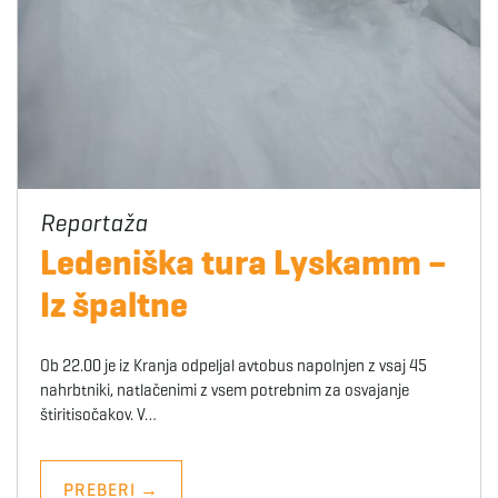
Ledeniška tura Lyskamm –
Iz špaltne
Ob 22.00 je iz Kranja odpeljal avtobus napolnjen z vsaj 45
nahrbtniki, natlačenimi z vsem potrebnim za osvajanje
štiritisočakov. V…
PREBERI
→