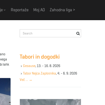
je
Reportaže
Moj AO
Zahodna liga >
S
e
a
r
c
mano
Tabori in dogodki
h
evega
k
bi lahk
Gesause
, 13. - 16. 8. 2026
e
y
Tabor Nejca Zaplotnika
, 4. - 6. 9. 2026
w
Več …
→
o
r
d