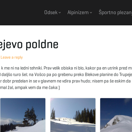
Odsek
Alpinizem
Športno plezan
jevo poldne
Leave a reply
k me ni na ledni tehniki. Prav velik obiska ni blo, kakor pa en utrink pred 
l daljšo turo šel; na Vošco pa po grebenu preko Blekove planine do Trupej
kr dobr predelan in se v glavnem ne vdira prav hudo; nisem pa še eskim da 
je mal žal, ampak vem da me čaka:)