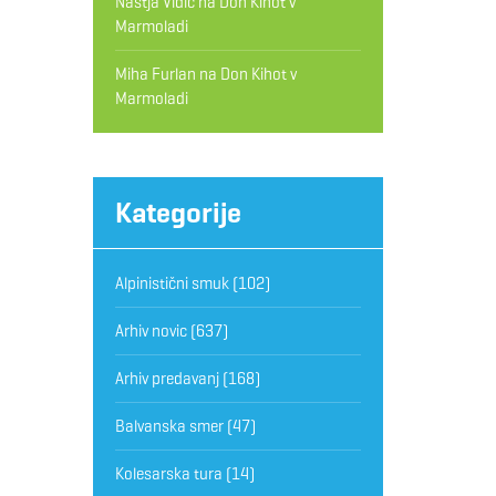
Nastja Vidic
na
Don Kihot v
Marmoladi
Miha Furlan
na
Don Kihot v
Marmoladi
Kategorije
Alpinistični smuk
(102)
Arhiv novic
(637)
Arhiv predavanj
(168)
Balvanska smer
(47)
Kolesarska tura
(14)