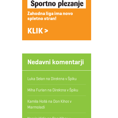
Zahodna liga ima novo
spletno stran!
KLIK >
Nedavni komentarji
Luka Selan
na
Direktna v Špiku
Miha Furlan
na
Direktna v Špiku
Kamila Hollá
na
Don Kihot v
Marmoladi