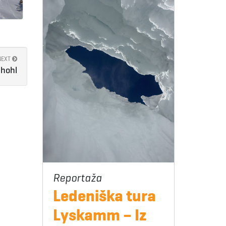
NEXT
uhohl
Ledeniška tura
Lyskamm – Iz