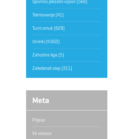
Športno plezalni vzpon
(569)
Tekmovanje
(41)
Turni smuk
(629)
Utrinki
(4.650)
Zahodna liga
(5)
Zaledeneli slap
(311)
Meta
Prijava
Vir vnosov