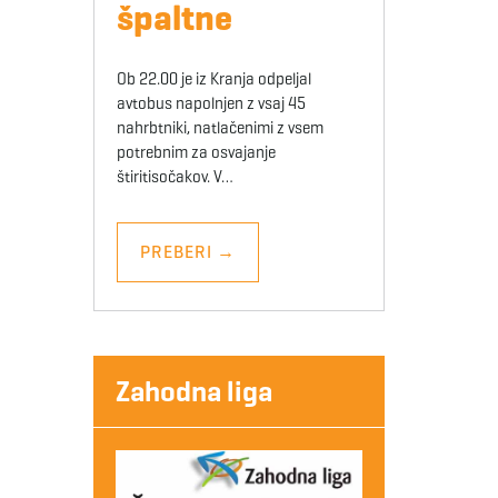
špaltne
Ob 22.00 je iz Kranja odpeljal
avtobus napolnjen z vsaj 45
nahrbtniki, natlačenimi z vsem
potrebnim za osvajanje
štiritisočakov. V…
PREBERI
→
Zahodna liga