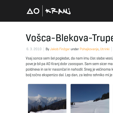
Vošca-Blekova-Trupe
6. 3. 2010
By
Jakob Finžgar
under
Pohajkovanje
,
Utrinki
Vsaj sonce sem šel pogledat, da nam imu čist slabe vesti, 
pove je bil pa AO Kranj dobr zastopan. Sam sem sicer ma
poldneva in se kr nasončal in nahodil. Sneg je večinoma 
bolj točno ekspertizo dal. Lep dan, za ledno tehniko mi 