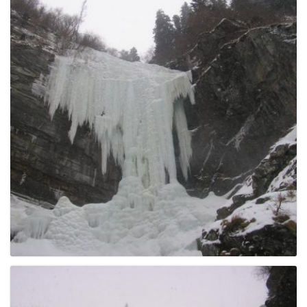
g
a
t
i
o
n