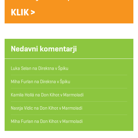
KLIK >
Nedavni komentarji
Luka Selan
na
Direktna v Špiku
Miha Furlan
na
Direktna v Špiku
Kamila Hollá
na
Don Kihot v Marmoladi
Nastja Vidic
na
Don Kihot v Marmoladi
Miha Furlan
na
Don Kihot v Marmoladi