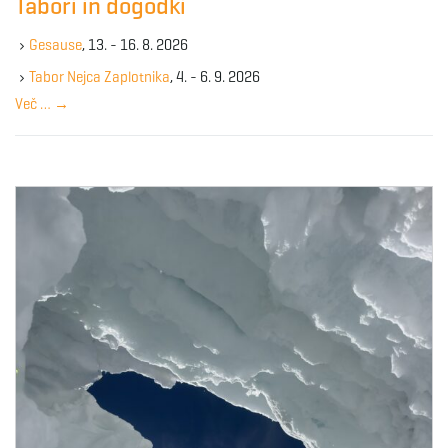
Tabori in dogodki
h
k
Gesause
, 13. - 16. 8. 2026
e
y
Tabor Nejca Zaplotnika
, 4. - 6. 9. 2026
w
Več …
→
o
r
d