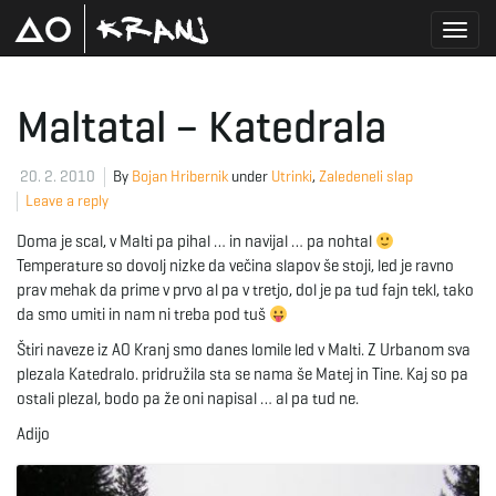
T
Maltatal – Katedrala
o
20. 2. 2010
By
Bojan Hribernik
under
Utrinki
,
Zaledeneli slap
Leave a reply
Doma je scal, v Malti pa pihal … in navijal … pa nohtal
g
Temperature so dovolj nizke da večina slapov še stoji, led je ravno
prav mehak da prime v prvo al pa v tretjo, dol je pa tud fajn tekl, tako
da smo umiti in nam ni treba pod tuš
Štiri naveze iz AO Kranj smo danes lomile led v Malti. Z Urbanom sva
g
plezala Katedralo. pridružila sta se nama še Matej in Tine. Kaj so pa
ostali plezal, bodo pa že oni napisal … al pa tud ne.
Adijo
l