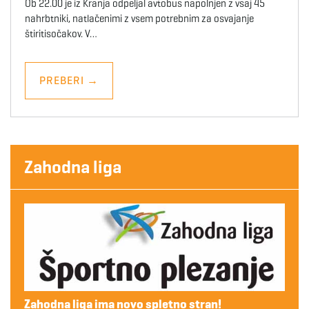
Ob 22.00 je iz Kranja odpeljal avtobus napolnjen z vsaj 45
nahrbtniki, natlačenimi z vsem potrebnim za osvajanje
štiritisočakov. V…
PREBERI
→
Zahodna liga
Zahodna liga ima novo spletno stran!