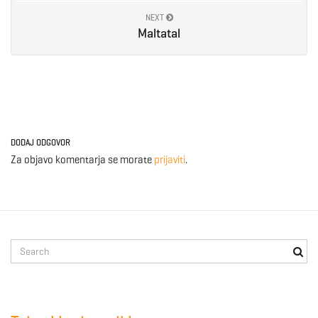
NEXT
Maltatal
DODAJ ODGOVOR
Za objavo komentarja se morate
prijaviti
.
S
e
a
r
c