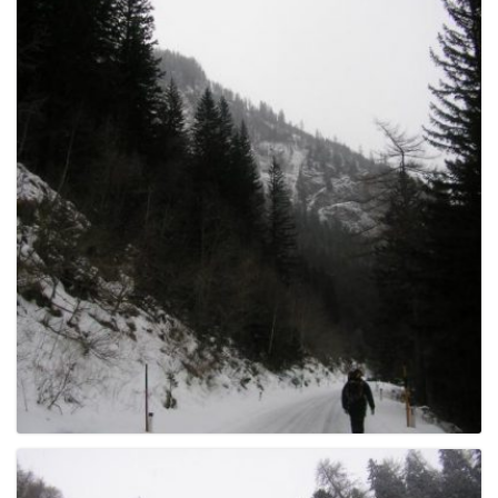
e
n
a
v
i