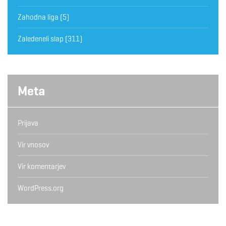
Zahodna liga
(5)
Zaledeneli slap
(311)
Meta
Prijava
Vir vnosov
Vir komentarjev
WordPress.org