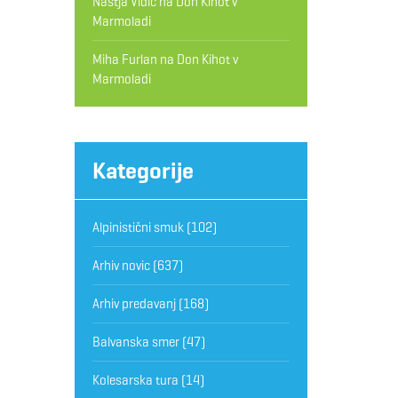
Nastja Vidic
na
Don Kihot v
Marmoladi
Miha Furlan
na
Don Kihot v
Marmoladi
Kategorije
Alpinistični smuk
(102)
Arhiv novic
(637)
Arhiv predavanj
(168)
Balvanska smer
(47)
Kolesarska tura
(14)