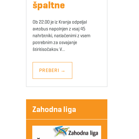
špaltne
Ob 22.00 je iz Kranja odpeljal
avtobus napolnjen z vsaj 45
nahrbtniki, natlačenimi z vsem
potrebnim za osvajanje
štiritisočakov. V…
PREBERI
→
Zahodna liga