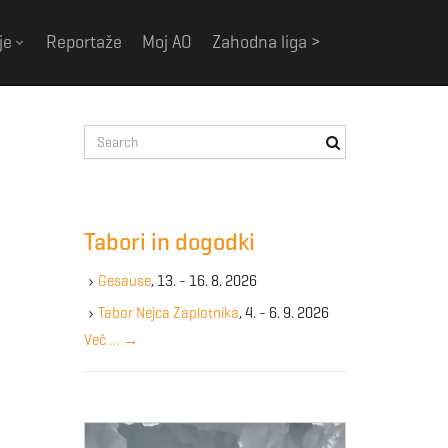
je
Reportaže
Moj AO
Zahodna liga >
S
e
a
r
c
Tabori in dogodki
h
k
Gesause
, 13. - 16. 8. 2026
e
y
Tabor Nejca Zaplotnika
, 4. - 6. 9. 2026
w
Več …
→
o
r
d