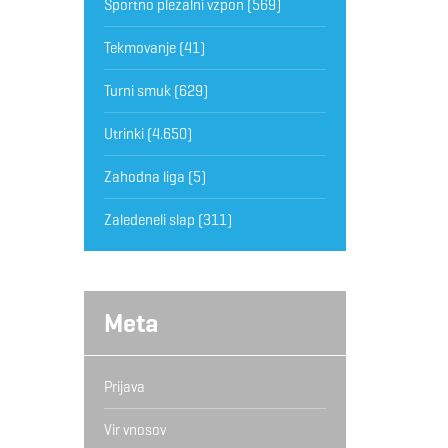
Športno plezalni vzpon
(569)
Tekmovanje
(41)
Turni smuk
(629)
Utrinki
(4.650)
Zahodna liga
(5)
Zaledeneli slap
(311)
Meta
Prijava
Vir vnosov