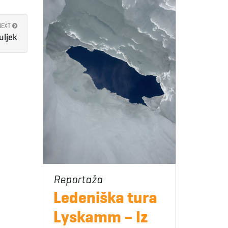
NEXT
uljek
Ledeniška tura
Lyskamm – Iz