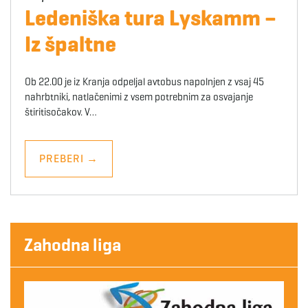
Ledeniška tura Lyskamm –
Iz špaltne
Ob 22.00 je iz Kranja odpeljal avtobus napolnjen z vsaj 45
nahrbtniki, natlačenimi z vsem potrebnim za osvajanje
štiritisočakov. V…
PREBERI
→
Zahodna liga