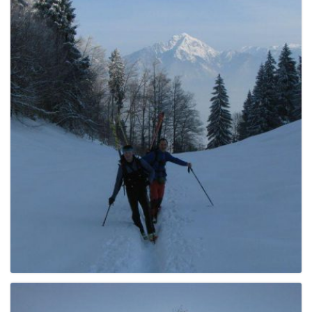
e
n
a
v
i