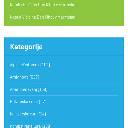
Kamila Hollá
na
Don Kihot v Marmoladi
Nastja Vidic
na
Don Kihot v Marmoladi
Kategorije
Alpinistični smuk
(102)
Arhiv novic
(637)
Arhiv predavanj
(168)
Balvanska smer
(47)
Kolesarska tura
(14)
Kombinirana tura
(188)