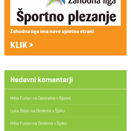
Zahodna liga ima novo spletno stran!
KLIK >
Nedavni komentarji
Miha Furlan
na
Centralna v Rjavini
Luka Selan
na
Direktna v Špiku
Miha Furlan
na
Direktna v Špiku