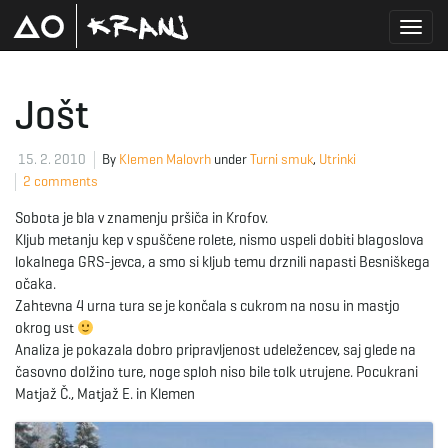
T
Jošt
o
15. 2. 2010
By
Klemen Malovrh
under
Turni smuk
,
Utrinki
2 comments
Sobota je bla v znamenju pršiča in Krofov.
g
Kljub metanju kep v spuščene rolete, nismo uspeli dobiti blagoslova
lokalnega GRS-jevca, a smo si kljub temu drznili napasti Besniškega
očaka.
Zahtevna 4 urna tura se je končala s cukrom na nosu in mastjo
g
okrog ust
Analiza je pokazala dobro pripravljenost udeležencev, saj glede na
časovno dolžino ture, noge sploh niso bile tolk utrujene. Pocukrani
Matjaž Č., Matjaž E. in Klemen
l