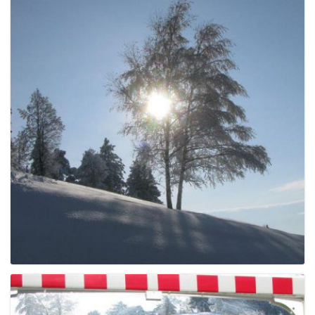
g
a
t
i
o
n