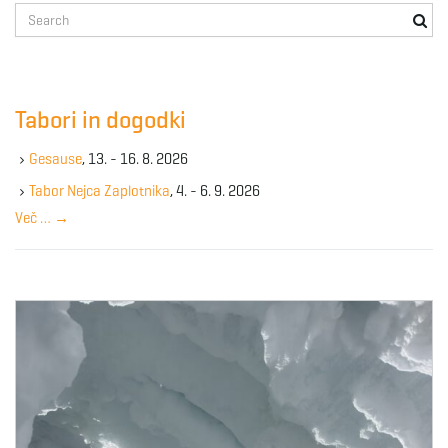
S
e
a
r
c
Tabori in dogodki
h
k
Gesause
, 13. - 16. 8. 2026
e
y
Tabor Nejca Zaplotnika
, 4. - 6. 9. 2026
w
Več …
→
o
r
d