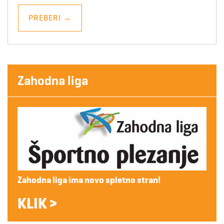
PREBERI
→
Zahodna liga
Zahodna liga ima novo spletno stran!
KLIK >