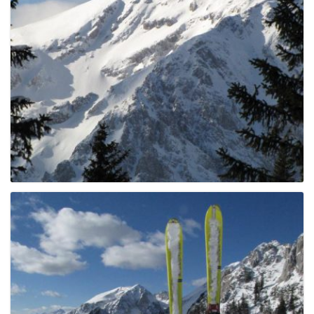
e
n
a
v
i