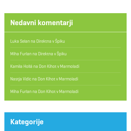
Nedavni komentarji
Luka Selan
na
Direktna v Špiku
Miha Furlan
na
Direktna v Špiku
Kamila Hollá
na
Don Kihot v Marmoladi
Nastja Vidic
na
Don Kihot v Marmoladi
Miha Furlan
na
Don Kihot v Marmoladi
Kategorije