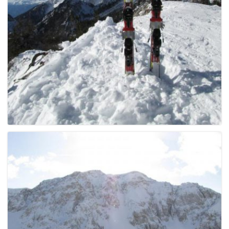
g
a
t
i
o
n