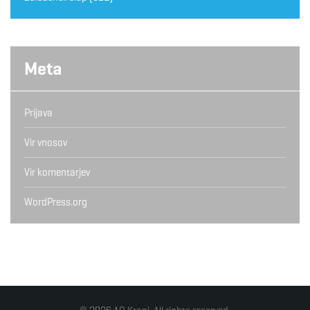
Meta
Prijava
Vir vnosov
Vir komentarjev
WordPress.org