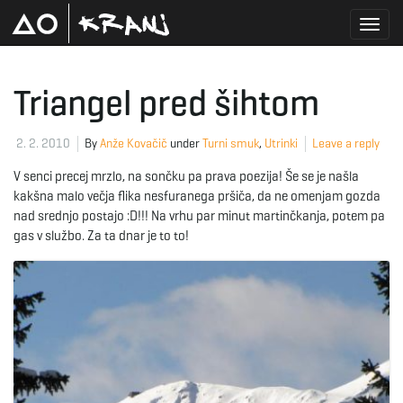
T
Triangel pred šihtom
o
2. 2. 2010
By
Anže Kovačič
under
Turni smuk
,
Utrinki
Leave a reply
V senci precej mrzlo, na sončku pa prava poezija! Še se je našla
kakšna malo večja flika nesfuranega pršiča, da ne omenjam gozda
g
nad srednjo postajo :D!!! Na vrhu par minut martinčkanja, potem pa
gas v službo. Za ta dnar je to to!
g
l