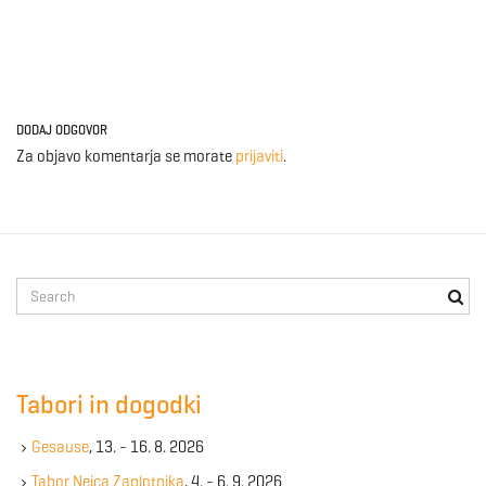
DODAJ ODGOVOR
Za objavo komentarja se morate
prijaviti
.
S
e
a
r
c
Tabori in dogodki
h
k
Gesause
, 13. - 16. 8. 2026
e
y
Tabor Nejca Zaplotnika
, 4. - 6. 9. 2026