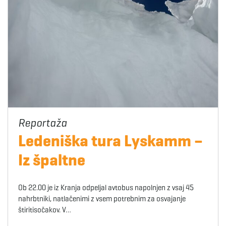
Ledeniška tura Lyskamm –
Iz špaltne
Ob 22.00 je iz Kranja odpeljal avtobus napolnjen z vsaj 45
nahrbtniki, natlačenimi z vsem potrebnim za osvajanje
štiritisočakov. V…