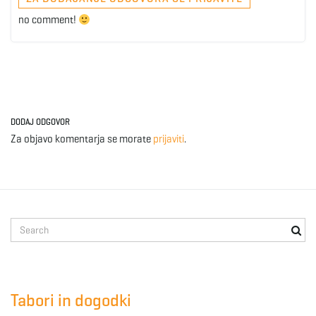
no comment!
DODAJ ODGOVOR
Za objavo komentarja se morate
prijaviti
.
S
e
a
r
c
Tabori in dogodki
h