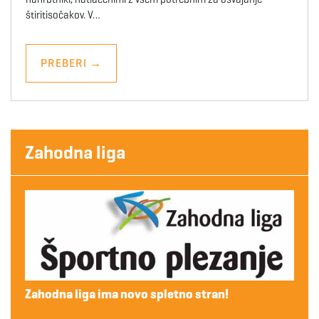
štiritisočakov. V…
PREBERI
→
Zahodna liga
Zahodna liga ima novo spletno stran!