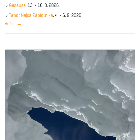
k
Gesause
, 13. - 16. 8. 2026
e
y
Tabor Nejca Zaplotnika
, 4. - 6. 9. 2026
w
Več …
→
o
r
d