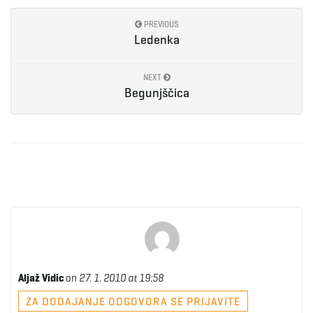
PREVIOUS
e
Ledenka
NEXT
n
Begunjščica
a
v
i
Aljaž Vidic
on
27. 1. 2010 at 19:58
ZA DODAJANJE ODGOVORA SE PRIJAVITE