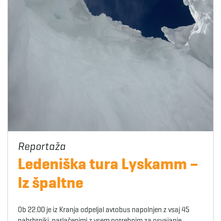
Ledeniška tura Lyskamm –
Iz špaltne
Ob 22.00 je iz Kranja odpeljal avtobus napolnjen z vsaj 45
nahrbtniki, natlačenimi z vsem potrebnim za osvajanje