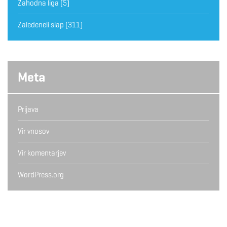
Zahodna liga
(5)
Zaledeneli slap
(311)
Meta
Prijava
Vir vnosov
Vir komentarjev
WordPress.org