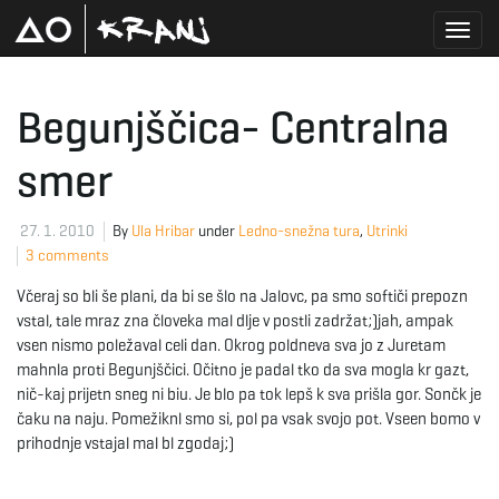
T
Begunjščica- Centralna
smer
o
27. 1. 2010
By
Ula Hribar
under
Ledno-snežna tura
,
Utrinki
3 comments
g
Včeraj so bli še plani, da bi se šlo na Jalovc, pa smo softiči prepozn
vstal, tale mraz zna človeka mal dlje v postli zadržat;)jah, ampak
vsen nismo poležaval celi dan. Okrog poldneva sva jo z Juretam
g
mahnla proti Begunjščici. Očitno je padal tko da sva mogla kr gazt,
nič-kaj prijetn sneg ni biu. Je blo pa tok lepš k sva prišla gor. Sončk je
čaku na naju. Pomežiknl smo si, pol pa vsak svojo pot. Vseen bomo v
prihodnje vstajal mal bl zgodaj;)
l