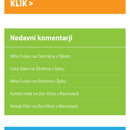
KLIK >
Nedavni komentarji
Miha Furlan
na
Centralna v Rjavini
Luka Selan
na
Direktna v Špiku
Miha Furlan
na
Direktna v Špiku
Kamila Hollá
na
Don Kihot v Marmoladi
Nastja Vidic
na
Don Kihot v Marmoladi