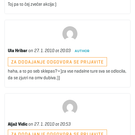
Toj pa to čej zvečer akcija:)
g
a
Ula Hribar
on
27. 1. 2010 at 20:03
AUTHOR
t
ZA DODAJANJE ODGOVORA SE PRIJAVITE
haha, a to po seb sklepas?=)za vse nadalne ture sva se odlocila,
da se zjutri na omv dubiva;))
i
o
Aljaž Vidic
on
27. 1. 2010 at 20:53
n
ZA DODAJANJE ODGOVORA SE PRIJAVITE