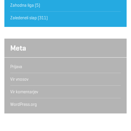
Zahodna liga
(5)
Zaledeneli slap
(311)
Meta
Prijava
Vir vnosov
Vir komentarjev
WordPress.org