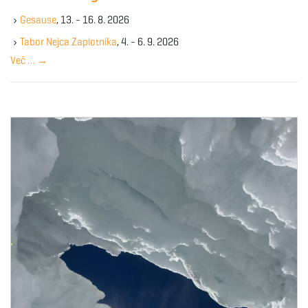
k
Gesause
, 13. - 16. 8. 2026
e
y
Tabor Nejca Zaplotnika
, 4. - 6. 9. 2026
w
Več …
→
o
r
d