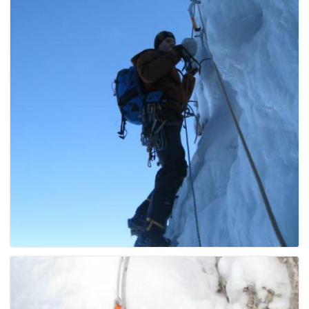
g
a
t
i
o
n