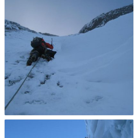
e
n
a
v
i