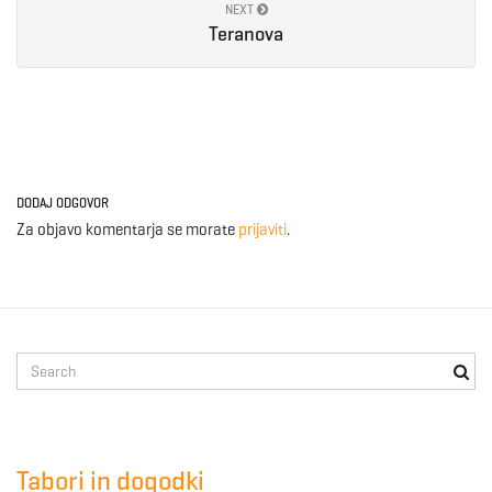
NEXT
Teranova
DODAJ ODGOVOR
Za objavo komentarja se morate
prijaviti
.
S
e
a
r
c
Tabori in dogodki
h