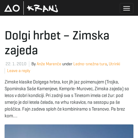
T
Dolgi hrbet – Zimska
zajeda
o
22. 1. 2010
By
Anže Marenče
under
Ledno-snežna tura
,
Utrinki
Leave a reply
g
Zimske klasike Dolgega hrbta, kot jih jaz poimenujem (Trojka,
Spominska Saše Kamenjeve, Kemprle-Murovec, Zimska zajeda) so
letos v dobri kondiciji. Pri zadnji sva s Tinetom imela cel žur: pod
g
smerjo je dol letela čelada, na vrhu rokavice, na sestopu pa še
ploščica. Fajn zadeva sploh če kombiniramo s Teranovo. Pa brez
kom….
l