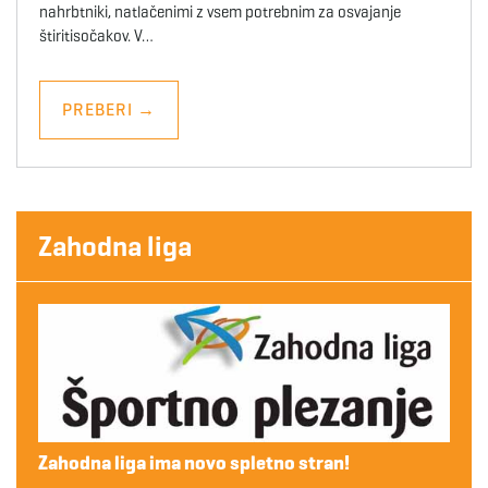
nahrbtniki, natlačenimi z vsem potrebnim za osvajanje
štiritisočakov. V…
PREBERI
→
Zahodna liga
Zahodna liga ima novo spletno stran!