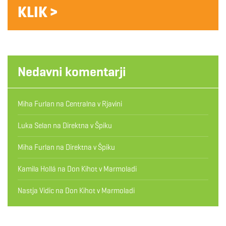
KLIK >
Nedavni komentarji
Miha Furlan
na
Centralna v Rjavini
Luka Selan
na
Direktna v Špiku
Miha Furlan
na
Direktna v Špiku
Kamila Hollá
na
Don Kihot v Marmoladi
Nastja Vidic
na
Don Kihot v Marmoladi