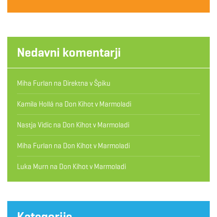
Nedavni komentarji
Miha Furlan
na
Direktna v Špiku
Kamila Hollá
na
Don Kihot v Marmoladi
Nastja Vidic
na
Don Kihot v Marmoladi
Miha Furlan
na
Don Kihot v Marmoladi
Luka Murn
na
Don Kihot v Marmoladi
Kategorije