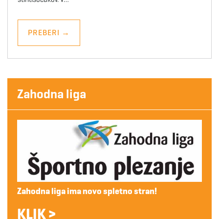
PREBERI
→
Zahodna liga
Zahodna liga ima novo spletno stran!
KLIK >