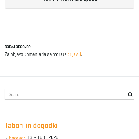
DODAJ ODGOVOR
Za objavo komentarja se morate
prijaviti
.
S
e
a
r
c
Tabori in dogodki
h
k
Gesause
, 13. - 16. 8. 2026