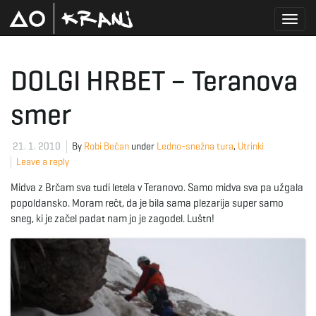
T
DOLGI HRBET – Teranova
smer
o
21. 1. 2010
By
Robi Bečan
under
Ledno-snežna tura
,
Utrinki
Leave a reply
g
Midva z Brčam sva tudi letela v Teranovo. Samo midva sva pa užgala
popoldansko. Moram rečt, da je bila sama plezarija super samo
sneg, ki je začel padat nam jo je zagodel. Luštn!
g
l