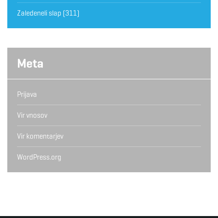
Zaledeneli slap
(311)
Meta
Prijava
Vir vnosov
Vir komentarjev
WordPress.org