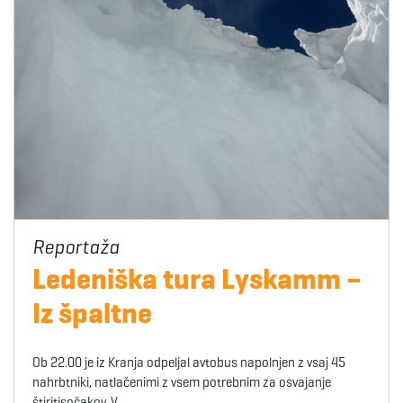
Ledeniška tura Lyskamm –
Iz špaltne
Ob 22.00 je iz Kranja odpeljal avtobus napolnjen z vsaj 45
nahrbtniki, natlačenimi z vsem potrebnim za osvajanje
štiritisočakov. V…