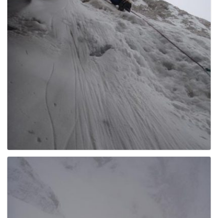
e
n
a
v
i