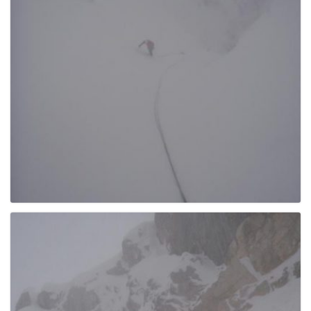
g
a
t
i
o
n