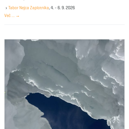
e
y
Tabor Nejca Zaplotnika
, 4. - 6. 9. 2026
w
Več …
→
o
r
d