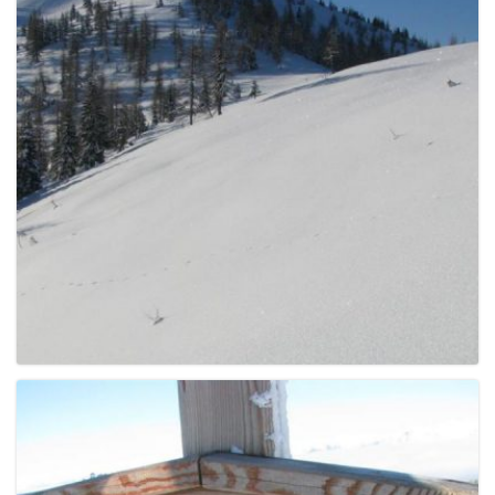
e
n
a
v
i