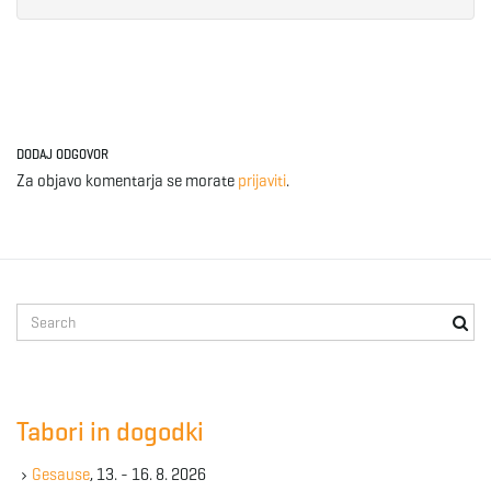
DODAJ ODGOVOR
Za objavo komentarja se morate
prijaviti
.
S
e
a
r
c
Tabori in dogodki
h
k
Gesause
, 13. - 16. 8. 2026
e