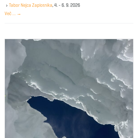
y
Tabor Nejca Zaplotnika
, 4. - 6. 9. 2026
w
Več …
→
o
r
d