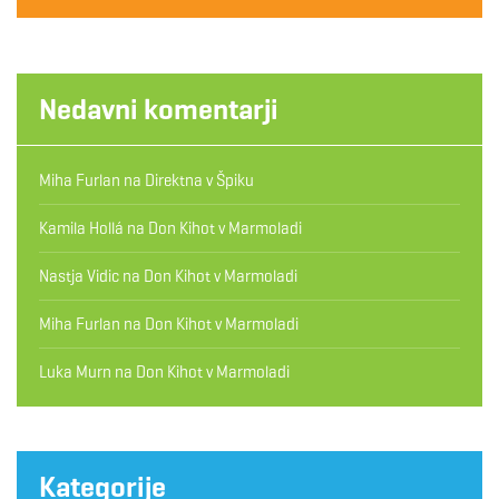
Nedavni komentarji
Miha Furlan
na
Direktna v Špiku
Kamila Hollá
na
Don Kihot v Marmoladi
Nastja Vidic
na
Don Kihot v Marmoladi
Miha Furlan
na
Don Kihot v Marmoladi
Luka Murn
na
Don Kihot v Marmoladi
Kategorije