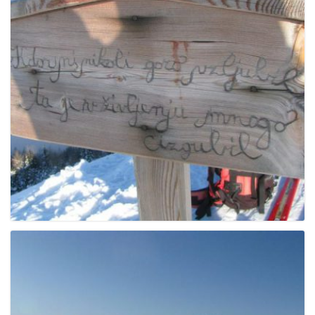
g
a
t
i
o
n