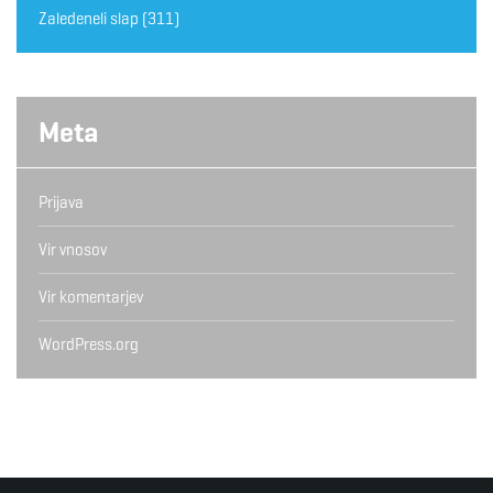
Zaledeneli slap
(311)
Meta
Prijava
Vir vnosov
Vir komentarjev
WordPress.org