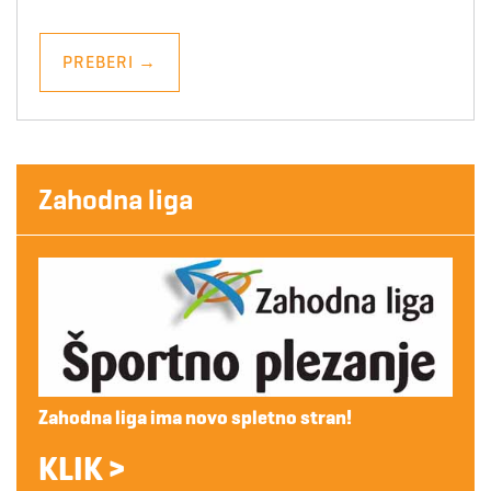
PREBERI
→
Zahodna liga
Zahodna liga ima novo spletno stran!
KLIK >