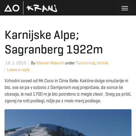
T
Karnijske Alpe;
Sagranberg 1922m
o
18. 1. 2010
By
Klemen Malovrh
under
Turni smuk
,
Utrinki
Leave a reply
g
Vzhodni sosed od Mt Coco in Cima Belle. Kakšne dolge smučarije ni
blo, sva se pa v soboto z Damjanom vsaj prepričala, da sonce še
obstaja, le nad 1700 m je blo potrebno iz megle zlesti . Sneg pa pršič,
g
zgoraj na trdi podlagi, nižje pa z malo manj podlage.
l