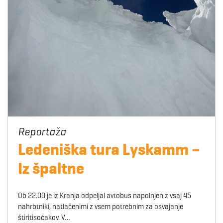
Ledeniška tura Lyskamm –
Iz špaltne
Ob 22.00 je iz Kranja odpeljal avtobus napolnjen z vsaj 45
nahrbtniki, natlačenimi z vsem potrebnim za osvajanje
štiritisočakov. V…