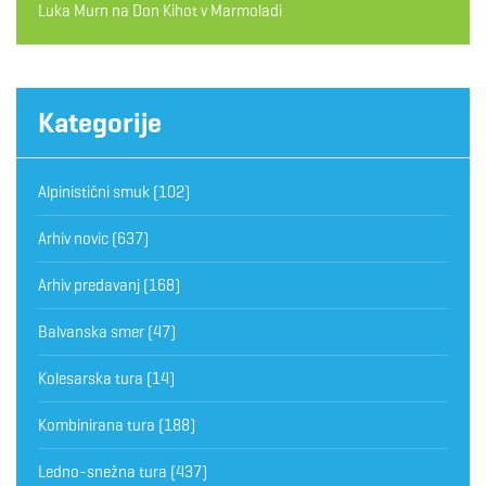
Luka Murn
na
Don Kihot v Marmoladi
Kategorije
Alpinistični smuk
(102)
Arhiv novic
(637)
Arhiv predavanj
(168)
Balvanska smer
(47)
Kolesarska tura
(14)
Kombinirana tura
(188)
Ledno-snežna tura
(437)