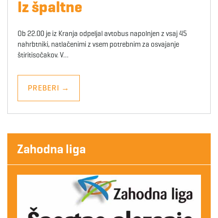
Iz špaltne
Ob 22.00 je iz Kranja odpeljal avtobus napolnjen z vsaj 45
nahrbtniki, natlačenimi z vsem potrebnim za osvajanje
štiritisočakov. V…
PREBERI
→
Zahodna liga