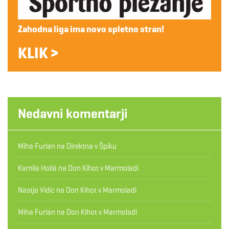
Zahodna liga ima novo spletno stran!
KLIK >
Nedavni komentarji
Miha Furlan
na
Direktna v Špiku
Kamila Hollá
na
Don Kihot v Marmoladi
Nastja Vidic
na
Don Kihot v Marmoladi
Miha Furlan
na
Don Kihot v Marmoladi