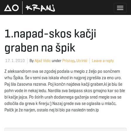
T
1.napad-skos kačji
graben na špik
o
17. 1. 2010
By
Aljaž Vidic
under
Pristop
,
Utrinki
Leave a reply
g
Z aleksandrom sva se zgodej podala u meglo z željo po sončnem
vrhu Špika. Še v temi sva iskala vhod in najprej zgrešila za eno uro.
Paj šla časovna rezerva. Poj končn najdeva kačji graben,ki je biu še
pohn vode in nekaj ledu. Nardila sva beipass skos gmajno kar so ble
g
bl kačje jajca. Po štirih urah dodatnega gaženja sred megle sva se
odločila da greva k firerju:) Nazaj grede sva se oglasila u mlačc,
Palčk je že narjen, ostalo nej bi blo pa nasledn tedn.lp
l