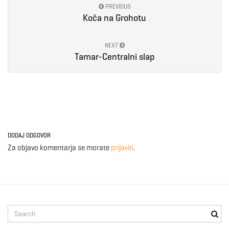
PREVIOUS
Koča na Grohotu
e
NEXT
Tamar-Centralni slap
n
a
DODAJ ODGOVOR
Za objavo komentarja se morate
prijaviti
.
v
i
S
e