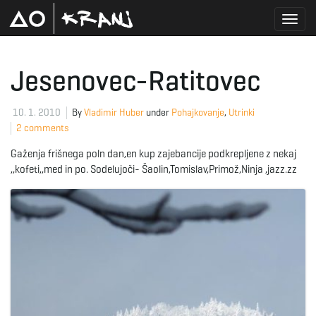
T
Jesenovec-Ratitovec
o
10. 1. 2010
By
Vladimir Huber
under
Pohajkovanje
,
Utrinki
2 comments
Gaženja frišnega poln dan,en kup zajebancije podkrepljene z nekaj
g
,,kofeti,,med in po. Sodelujoči- Šaolin,Tomislav,Primož,Ninja ,jazz.zz
g
l