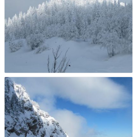
e
n
a
v
i