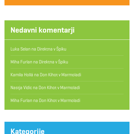
Nedavni komentarji
Luka Selan
na
Direktna v Špiku
Miha Furlan
na
Direktna v Špiku
Kamila Hollá
na
Don Kihot v Marmoladi
Nastja Vidic
na
Don Kihot v Marmoladi
Miha Furlan
na
Don Kihot v Marmoladi
Kategorije