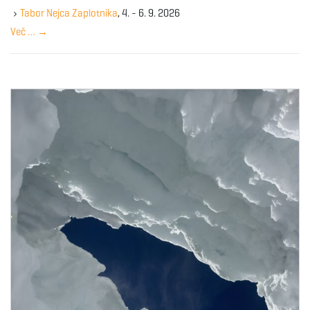
y
Tabor Nejca Zaplotnika
, 4. - 6. 9. 2026
w
Več …
→
o
r
d