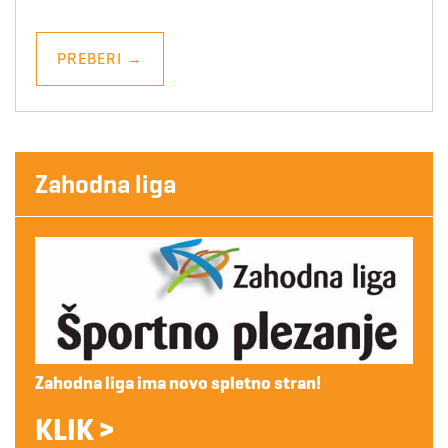
PREBERI
→
Zahodna liga
Zahodna liga ima novo spletno stran!
KLIK >