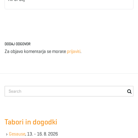
DODAJ ODGOVOR
Za objavo komentarja se morate
prijaviti
.
S
e
a
r
c
Tabori in dogodki
h
k
Gesause
, 13. - 16. 8. 2026
e