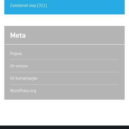
Zaledeneli slap
(311)
Meta
Prijava
Vir vnosov
Vir komentarjev
WordPress.org