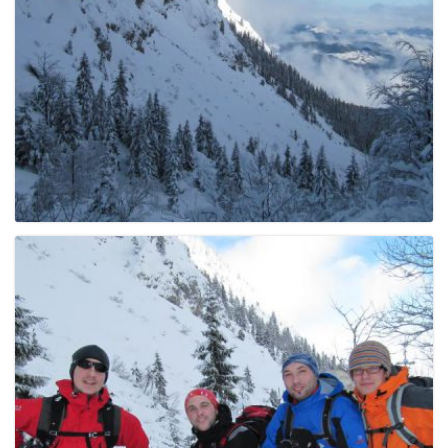
g
a
t
i
o
n