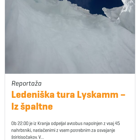
Ledeniška tura Lyskamm –
Iz špaltne
Ob 22.00 je iz Kranja odpeljal avtobus napolnjen z vsaj 45
nahrbtniki, natlačenimi z vsem potrebnim za osvajanje
štiritisočakov. V…