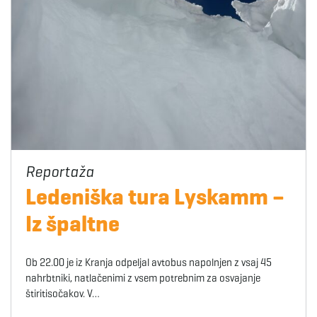
Ledeniška tura Lyskamm –
Iz špaltne
Ob 22.00 je iz Kranja odpeljal avtobus napolnjen z vsaj 45
nahrbtniki, natlačenimi z vsem potrebnim za osvajanje
štiritisočakov. V…