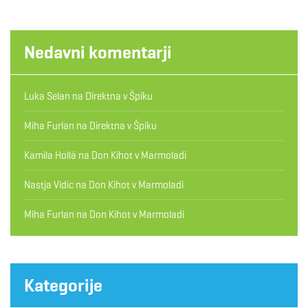
Nedavni komentarji
Luka Selan
na
Direktna v Špiku
Miha Furlan
na
Direktna v Špiku
Kamila Hollá
na
Don Kihot v Marmoladi
Nastja Vidic
na
Don Kihot v Marmoladi
Miha Furlan
na
Don Kihot v Marmoladi
Kategorije