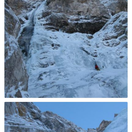
g
a
t
i
o
n