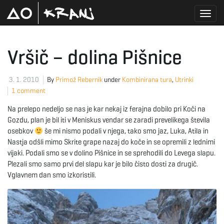
T
Vršič – dolina Pišnice
o
3. 1. 2010
By
Primož Rebernik
under
Kombinirana tura
,
Utrinki
1 comment
Na prelepo nedeljo se nas je kar nekaj iz ferajna dobilo pri Koči na
g
Gozdu, plan je bil iti v Meniskus vendar se zaradi prevelikega števila
osebkov
še mi nismo podali v njega, tako smo jaz, Luka, Atila in
Nastja odšli mimo Skrite grape nazaj do koče in se opremili z lednimi
vijaki. Podali smo se v dolino Pišnice in se sprehodili do Levega slapu.
g
Plezali smo samo prvi del slapu kar je bilo čisto dosti za drugič.
Vglavnem dan smo izkoristili.
l