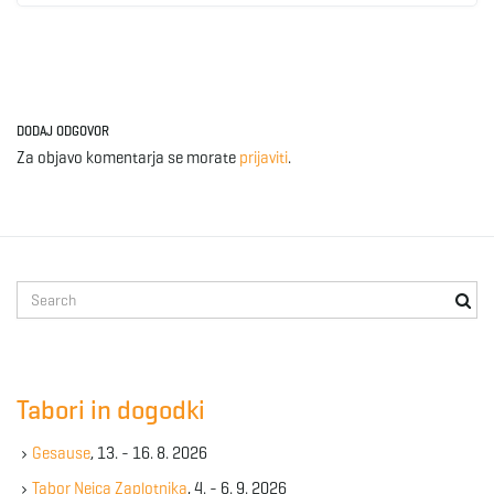
DODAJ ODGOVOR
Za objavo komentarja se morate
prijaviti
.
S
e
a
r
c
Tabori in dogodki
h
k
Gesause
, 13. - 16. 8. 2026
e
y
Tabor Nejca Zaplotnika
, 4. - 6. 9. 2026