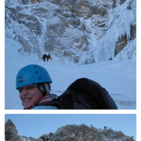
e
n
a
v
i