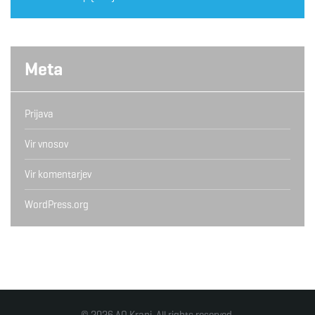
Meta
Prijava
Vir vnosov
Vir komentarjev
WordPress.org
© 2026 AO Kranj. All rights reserved.