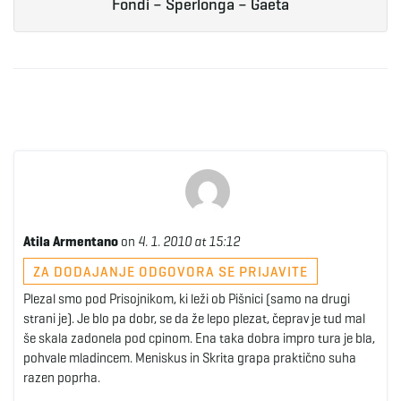
Fondi – Sperlonga – Gaeta
Atila Armentano
on
4. 1. 2010 at 15:12
ZA DODAJANJE ODGOVORA SE PRIJAVITE
Plezal smo pod Prisojnikom, ki leži ob Pišnici (samo na drugi
strani je). Je blo pa dobr, se da že lepo plezat, čeprav je tud mal
še skala zadonela pod cpinom. Ena taka dobra impro tura je bla,
pohvale mladincem. Meniskus in Skrita grapa praktično suha
razen poprha.