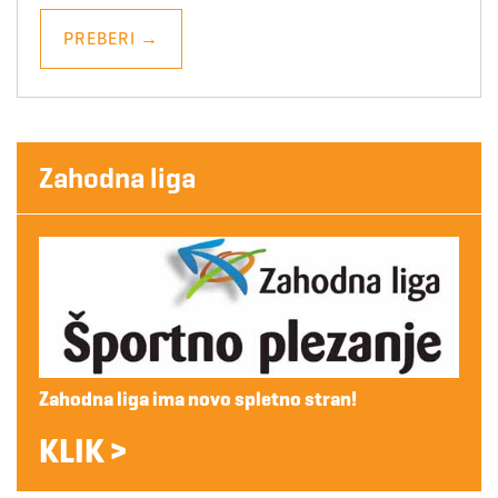
PREBERI
→
Zahodna liga
Zahodna liga ima novo spletno stran!
KLIK >