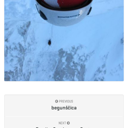
PREVIOUS
begunščica
NEXT