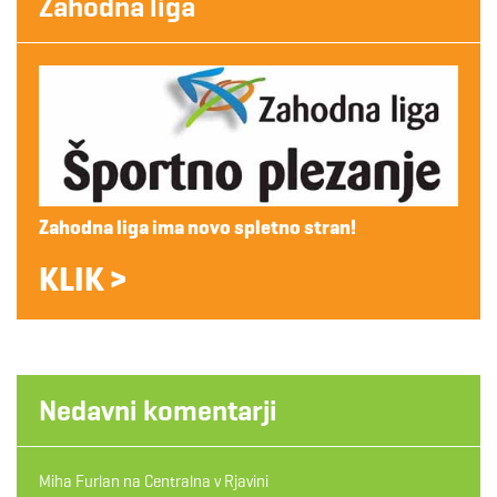
Zahodna liga
Zahodna liga ima novo spletno stran!
KLIK >
Nedavni komentarji
Miha Furlan
na
Centralna v Rjavini