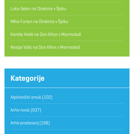
Luka Selan
na
Direktna v Špiku
Miha Furlan
na
Direktna v Špiku
Kamila Hollá
na
Don Kihot v Marmoladi
Nastja Vidic
na
Don Kihot v Marmoladi
Kategorije
Alpinistični smuk
(102)
Arhiv novic
(637)
Arhiv predavanj
(168)