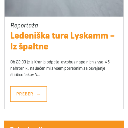
Ledeniška tura Lyskamm –
Iz špaltne
Ob 22.00 je iz Kranja odpeljal avtobus napolnjen z vsaj 45
nahrbtniki, natlačenimi z vsem potrebnim za osvajanje
štiritisočakov. V…
PREBERI
→