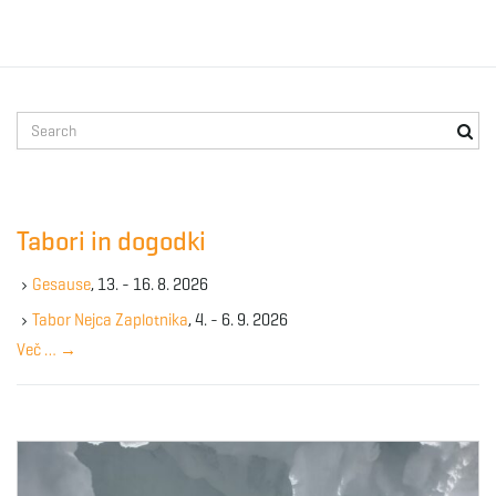
S
e
a
r
c
Tabori in dogodki
h
k
Gesause
, 13. - 16. 8. 2026
e
y
Tabor Nejca Zaplotnika
, 4. - 6. 9. 2026
w
Več …
→
o
r
d