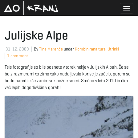
T
Julijske Alpe
o
31. 12. 2009
By
Tine Marenče
under
Kombinirana tura
,
Utrinki
1 comment
Tele fotografije so bile posnete v torek nekje v Julijskih Alpah. Če se
g
bo z razmerami to zimo tako nadaljevalo kot se je začelo, potem se
bodo naredile še zanimive snežne smeri. Srečno v letu 2010 in čim
več lepih dogodivščin v gorah!
g
l