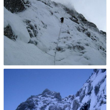
g
a
t
i
o
n