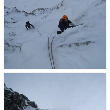
e
n
a
v
i