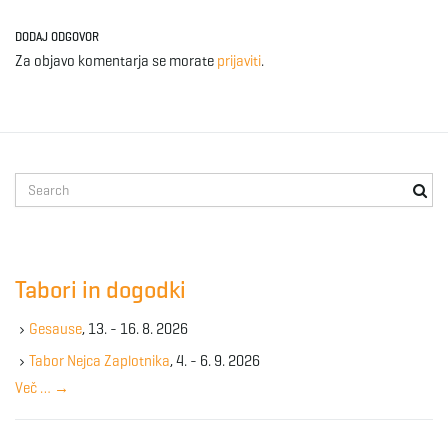
DODAJ ODGOVOR
Za objavo komentarja se morate
prijaviti
.
S
e
a
r
c
Tabori in dogodki
h
k
Gesause
, 13. - 16. 8. 2026
e
y
Tabor Nejca Zaplotnika
, 4. - 6. 9. 2026
w
Več …
→
o
r
d