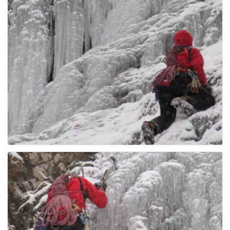
e
n
a
v
i