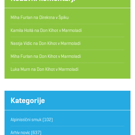
Miha Furlan
na
Direktna v Špiku
Kamila Hollá
na
Don Kihot v Marmoladi
Nastja Vidic
na
Don Kihot v Marmoladi
Miha Furlan
na
Don Kihot v Marmoladi
Luka Murn
na
Don Kihot v Marmoladi
Kategorije
Alpinistični smuk
(102)
Arhiv novic
(637)