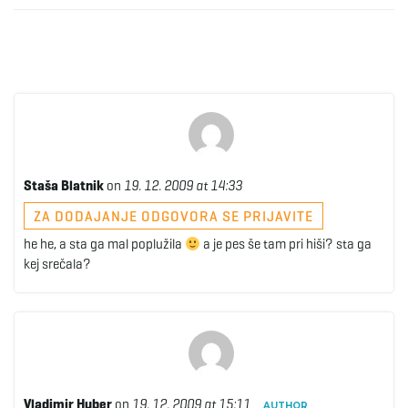
Staša Blatnik
on
19. 12. 2009 at 14:33
ZA DODAJANJE ODGOVORA SE PRIJAVITE
he he, a sta ga mal poplužila
a je pes še tam pri hiši? sta ga
kej srečala?
Vladimir Huber
on
19. 12. 2009 at 15:11
AUTHOR