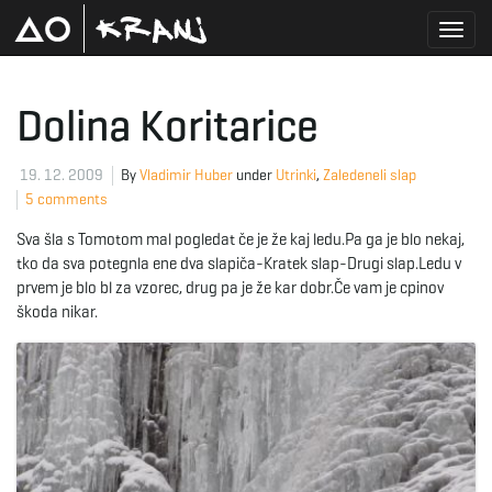
T
Dolina Koritarice
o
19. 12. 2009
By
Vladimir Huber
under
Utrinki
,
Zaledeneli slap
5 comments
Sva šla s Tomotom mal pogledat če je že kaj ledu.Pa ga je blo nekaj,
g
tko da sva potegnla ene dva slapiča-Kratek slap-Drugi slap.Ledu v
prvem je blo bl za vzorec, drug pa je že kar dobr.Če vam je cpinov
škoda nikar.
g
l