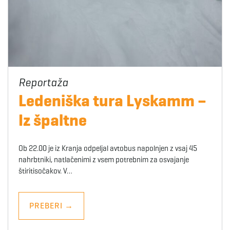
Ledeniška tura Lyskamm –
Iz špaltne
Ob 22.00 je iz Kranja odpeljal avtobus napolnjen z vsaj 45
nahrbtniki, natlačenimi z vsem potrebnim za osvajanje
štiritisočakov. V…
PREBERI
→