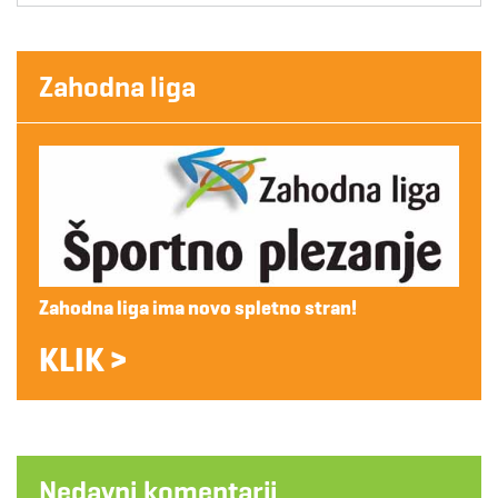
Zahodna liga
Zahodna liga ima novo spletno stran!
KLIK >
Nedavni komentarji