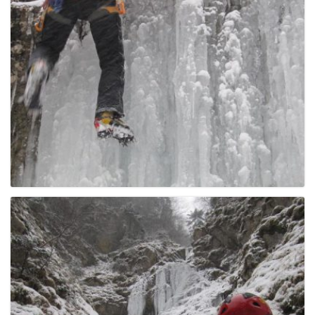
g
a
t
i
o
n