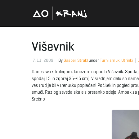
Viševnik
7. 11. 2009
By
Gašper Štrakl
under
Turni smuk
,
Utrinki
Danes sva s kolegom Janezom napadla Viševnik. Spodaj j
spodaj 15 in zgoraj 35-45 cm). V srednjem delu so nama na
ves trud je bil v trenutku poplačan! Počitek in pogled pro
smuči. Razlog seveda skale s pretanko odejo. Ampak za 
Srečno