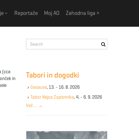
je
Reportaže
Moj AO
Zahodna liga >
S
e
a
r
c
a (cca
Tabori in dogodki
h
sonček in
k
pele
Gesause
, 13. - 16. 8. 2026
e
y
Tabor Nejca Zaplotnika
, 4. - 6. 9. 2026
w
Več …
→
o
r
d