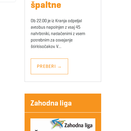
špaltne
Ob 22.00 je iz Kranja odpeljal
avtobus napolnjen z vsaj 45
nahrbtniki, natlačenimi z vsem
potrebnim za osvajanje
štiritisočakov. V…
PREBERI
→
Zahodna liga