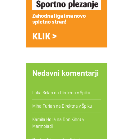
Zahodna liga ima novo
spletno stran!
KLIK >
Nedavni komentarji
Luka Selan
na
Direktna v Špiku
Miha Furlan
na
Direktna v Špiku
Kamila Hollá
na
Don Kihot v
Marmoladi