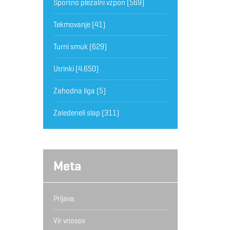
Športno plezalni vzpon
(569)
Tekmovanje
(41)
Turni smuk
(629)
Utrinki
(4.650)
Zahodna liga
(5)
Zaledeneli slap
(311)
Meta
Prijava
Vir vnosov