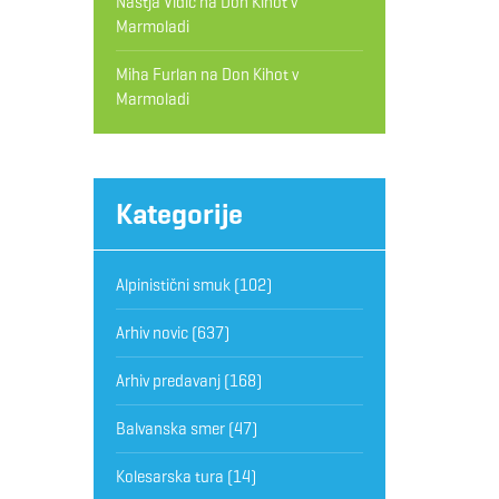
Nastja Vidic
na
Don Kihot v
Marmoladi
Miha Furlan
na
Don Kihot v
Marmoladi
Kategorije
Alpinistični smuk
(102)
Arhiv novic
(637)
Arhiv predavanj
(168)
Balvanska smer
(47)
Kolesarska tura
(14)