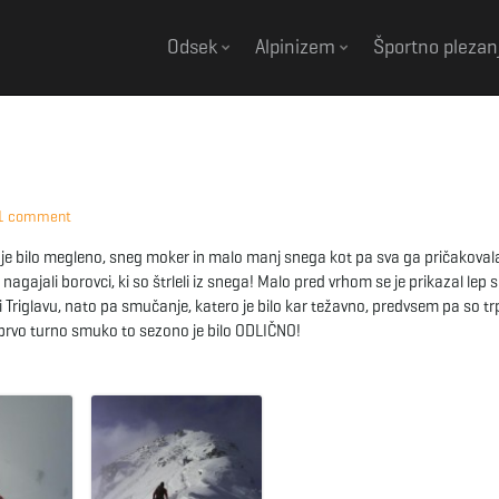
Odsek
Alpinizem
Športno plezan
1 comment
e bilo megleno, sneg moker in malo manj snega kot pa sva ga pričakoval
gajali borovci, ki so štrleli iz snega! Malo pred vrhom se je prikazal lep 
ti Triglavu, nato pa smučanje, katero je bilo kar težavno, predvsem pa so tr
prvo turno smuko to sezono je bilo ODLIČNO!