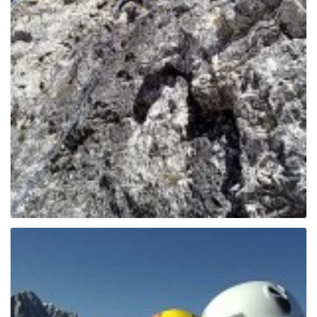
e
n
a
v
i