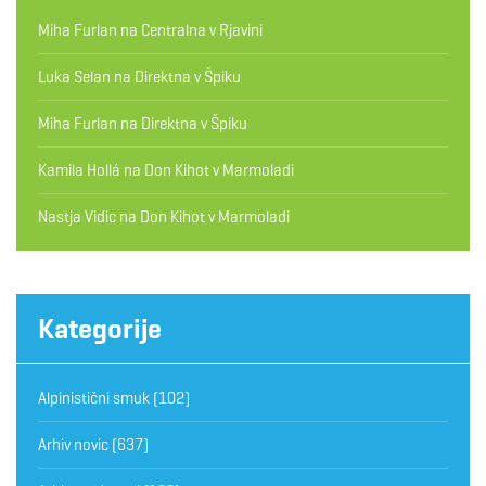
Miha Furlan
na
Centralna v Rjavini
Luka Selan
na
Direktna v Špiku
Miha Furlan
na
Direktna v Špiku
Kamila Hollá
na
Don Kihot v Marmoladi
Nastja Vidic
na
Don Kihot v Marmoladi
Kategorije
Alpinistični smuk
(102)
Arhiv novic
(637)