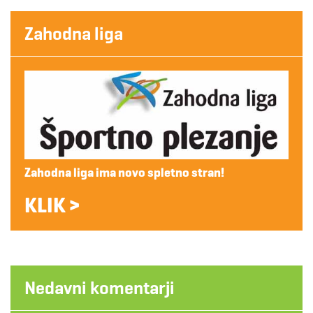
Zahodna liga
Zahodna liga ima novo spletno stran!
KLIK >
Nedavni komentarji