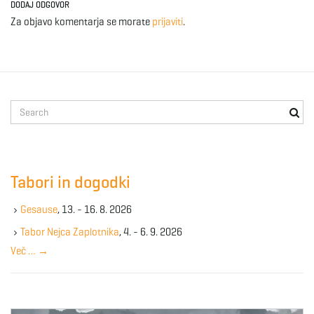
DODAJ ODGOVOR
Za objavo komentarja se morate
prijaviti
.
S
e
a
r
c
Tabori in dogodki
h
k
Gesause
, 13. - 16. 8. 2026
e
y
Tabor Nejca Zaplotnika
, 4. - 6. 9. 2026
w
Več …
→
o
r
d