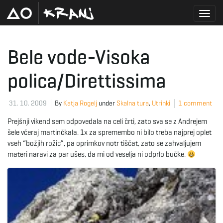
T
Bele vode-Visoka
polica/Direttissima
o
31. 10. 2009
By
Katja Rogelj
under
Skalna tura
,
Utrinki
1 comment
g
Prejšnji vikend sem odpovedala na celi črti, zato sva se z Andrejem
šele včeraj martinčkala. 1x za spremembo ni bilo treba najprej oplet
vseh “božjih rožic”, pa oprimkov notr tiščat, zato se zahvaljujem
materi naravi za par ušes, da mi od veselja ni odprlo bučke.
g
l