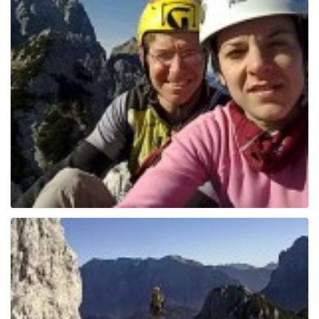
g
a
t
i
o
n