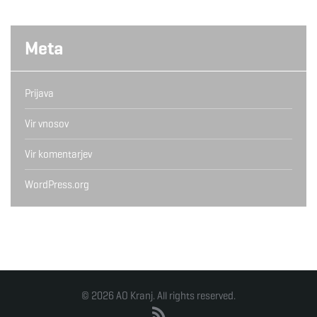
Meta
Prijava
Vir vnosov
Vir komentarjev
WordPress.org
© 2026 AO Kranj. All rights reserved.