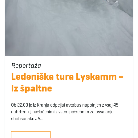
Ledeniška tura Lyskamm –
Iz špaltne
Ob 22.00 je iz Kranja odpeljal avtobus napolnjen z vsaj 45
nahrbtniki, natlačenimi z vsem potrebnim za osvajanje
štiritisočakov. V…