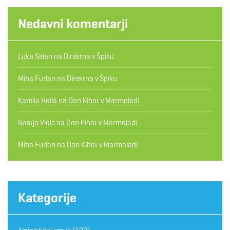
Nedavni komentarji
Luka Selan
na
Direktna v Špiku
Miha Furlan
na
Direktna v Špiku
Kamila Hollá
na
Don Kihot v Marmoladi
Nastja Vidic
na
Don Kihot v Marmoladi
Miha Furlan
na
Don Kihot v Marmoladi
Kategorije