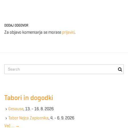
DODAJ ODGOVOR
Za objavo komentarja se morate
prijaviti
.
S
e
a
r
c
Tabori in dogodki
h
k
Gesause
, 13. - 16. 8. 2026
e
y
Tabor Nejca Zaplotnika
, 4. - 6. 9. 2026
w
Več …
→