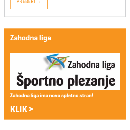
PREBERI
→
Zahodna liga
Zahodna liga ima novo spletno stran!
KLIK >