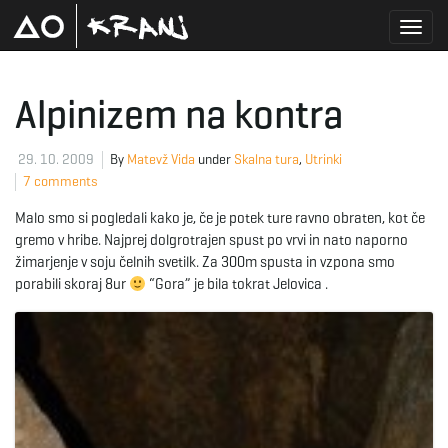
T
Alpinizem na kontra
o
29. 10. 2009
By
Matevž Vida
under
Skalna tura
,
Utrinki
7 comments
Malo smo si pogledali kako je, če je potek ture ravno obraten, kot če
g
gremo v hribe. Najprej dolgrotrajen spust po vrvi in nato naporno
žimarjenje v soju čelnih svetilk. Za 300m spusta in vzpona smo
porabili skoraj 8ur
“Gora” je bila tokrat Jelovica .
g
l