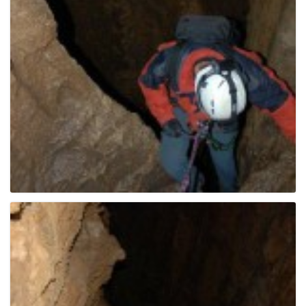
e
n
a
v
i