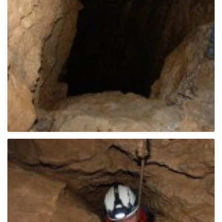
g
a
t
i
o
n