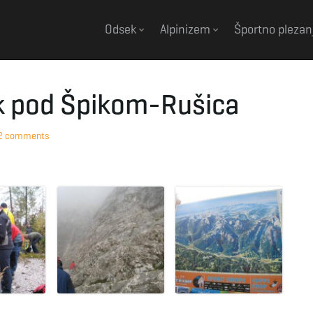
Odsek
Alpinizem
Športno plezan
k pod Špikom-Rušica
2 comments