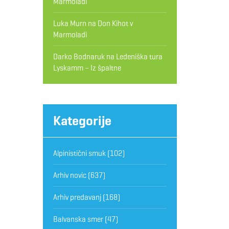
Marmoladi
Luka Murn
na
Don Kihot v
Marmoladi
Darko Bodnaruk
na
Ledeniška tura
Lyskamm – Iz špaltne
Kategorije
Alpinistični smuk
(102)
Arhiv novic
(637)
Arhiv predavanj
(168)
Balvanska smer
(47)