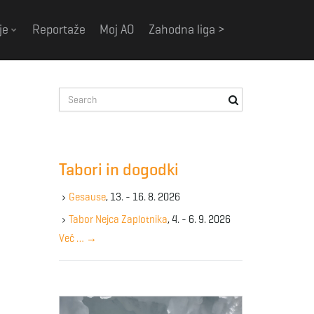
je
Reportaže
Moj AO
Zahodna liga >
S
e
a
r
c
Tabori in dogodki
h
k
Gesause
, 13. - 16. 8. 2026
e
y
Tabor Nejca Zaplotnika
, 4. - 6. 9. 2026
w
Več …
→
o
r
d