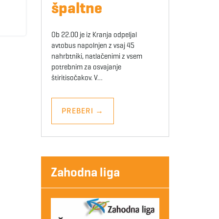
špaltne
Ob 22.00 je iz Kranja odpeljal
avtobus napolnjen z vsaj 45
nahrbtniki, natlačenimi z vsem
potrebnim za osvajanje
štiritisočakov. V…
PREBERI
→
Zahodna liga