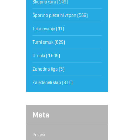
Skupna tura
(149)
Športno plezalni vzpon
(569)
Tekmovanje
(41)
Turni smuk
(629)
Utrinki
(4.649)
Zahodna liga
(5)
Zaledeneli slap
(311)
Meta
Prijava