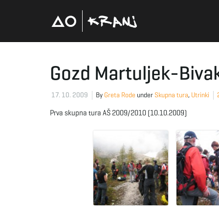
Gozd Martuljek-Biva
17. 10. 2009
By
Greta Rode
under
Skupna tura
,
Utrinki
Prva skupna tura AŠ 2009/2010 (10.10.2009)