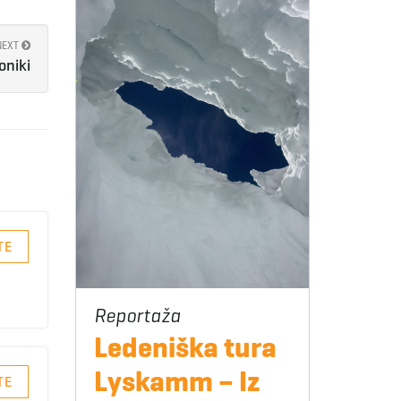
NEXT
oniki
TE
Ledeniška tura
Lyskamm – Iz
TE