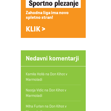
Zahodna liga ima novo
spletno stran!
KLIK >
Nedavni komentarji
Kamila Hollá
na
Don Kihot v
Marmoladi
Nastja Vidic
na
Don Kihot v
Marmoladi
Miha Furlan
na
Don Kihot v