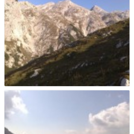
g
a
t
i
o
n