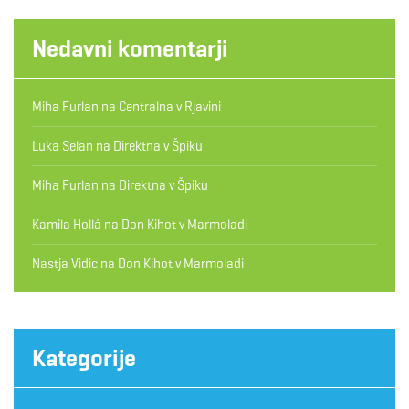
Nedavni komentarji
Miha Furlan
na
Centralna v Rjavini
Luka Selan
na
Direktna v Špiku
Miha Furlan
na
Direktna v Špiku
Kamila Hollá
na
Don Kihot v Marmoladi
Nastja Vidic
na
Don Kihot v Marmoladi
Kategorije