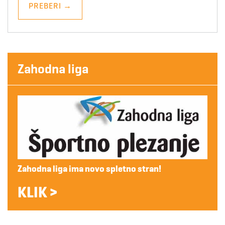
PREBERI
→
Zahodna liga
Zahodna liga ima novo spletno stran!
KLIK >