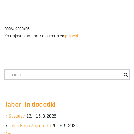
DODAJ ODGOVOR
Za objavo komentarja se morate
prijaviti
.
S
e
a
r
c
Tabori in dogodki
h
k
Gesause
, 13. - 16. 8. 2026
e
y
Tabor Nejca Zaplotnika
, 4. - 6. 9. 2026
w
Več …
→