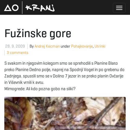
T
Fužinske gore
o
28. 9. 2009
By
Andrej Kecman
under
Pohajkovanje
,
Utrinki
3 comments
S svakom in njegovim kolegom smo se sprehodili s Planine Blato
g
preko Planine Dedno polje, naprej na Spodnji Vogel in po grebenu do
Zadnjega. spustili smo se v Dolino 7 jezer in se preko planin Ovčarije
in Viševnik vrnili k avtu.
Mimogrede: Ali kdo pozna gobo na sliki?
g
l