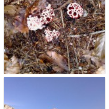
e
n
a
v
i