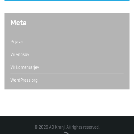
Meta
Prijava
Vir vnosov
Vir komentarjev
WordPress.org
© 2026 AO Kranj. All rights reserved.