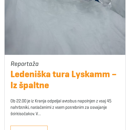
Ledeniška tura Lyskamm –
Iz špaltne
Ob 22.00 je iz Kranja odpeljal avtobus napolnjen z vsaj 45
nahrbtniki, natlačenimi z vsem potrebnim za osvajanje
štiritisočakov. V…